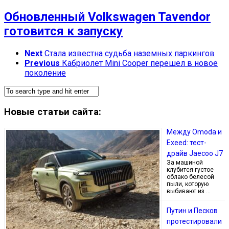
Обновленный Volkswagen Tavendor
готовится к запуску
Next
Стала известна судьба наземных паркингов
Previous
Кабриолет Mini Cooper перешел в новое
поколение
Новые статьи сайта:
Между Omoda и
Exeed: тест-
драйв Jaecoo J7
За машиной
клубится густое
облако белесой
пыли, которую
выбивают из …
Путин и Песков
протестировали