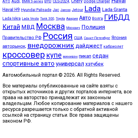
Haval
Chery
Audi,
BYD
CES-2024,
Dodge Charger
AITO
BMW 3-series
Lada
Lada Granta
Haval H9
Hyundai Palisade
Jac
Jetour
Jaecoo
ГИБДД
Авто
Lada Iskra
Волга
Lada Vesta
Tank 300,
Toyota
Авария
Москва
Китай
МВД
Полиция
Москвич
Россия
Правительство РФ
Япония
США
Санкт-Петербург
внедорожник
дайджест
авторынок,
кабриолет
кроссовер
купе
седан
пикап
минивэн
спортивные авто
универсал
хэтчбек
Автомобильный портал © 2026. All Rights Reserved.
Все материалы опубликованные на сайте взяты с
открытых источников и других порталов интернета, все
права на авторство принадлежат их законным
владельцам. Любое копирование материалов с нашего
ресурса разрешается только с обратной активной
ссылкой на страницу статьи. Все права защищены
законом РФ.