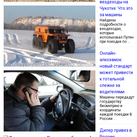
вездеходы на
Чукотке. Что это
за машины
Найдены
подробности о
вездеходах,
которые
использовал Путин
при поездке по …
Онлайн-
алкозамок:
новый стандарт
может привести
к тотальной
слежке за
водителями
Машины передадут
государству
биометрию и
координаты
каждой поездки В
России …
Дилер привез в
Россию