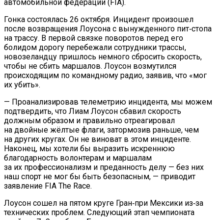
автомобильной федерации (FIA).
Гонка состоялась 26 октября. Инцидент произошел
после возвращения Лоусона с вынужденного пит‑стопа
на трассу. В первой связке поворотов перед его
болидом дорогу перебежали сотрудники трассы,
новозеландцу пришлось немного сбросить скорость,
чтобы не сбить маршалов. Лоусон возмутился
происходящим по командному радио, заявив, что «мог
их убить».
— Проанализировав телеметрию инцидента, мы можем
подтвердить, что Лиам Лоусон сбавил скорость
должным образом и правильно отреагировал
на двойные жёлтые флаги, затормозив раньше, чем
на других кругах. Он не виноват в этом инциденте.
Наконец, мы хотели бы выразить искреннюю
благодарность волонтерам и маршалам
за их профессионализм и преданность делу — без них
наш спорт не мог бы быть безопасным, — приводит
заявление FIA The Race.
Лоусон сошел на пятом круге Гран‑при Мексики из‑за
технических проблем. Следующий этап чемпионата