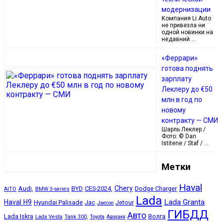
модернизации
Компания Li Auto
не привезла ни
одной новинки на
недавний …
«Феррари»
готова поднять
зарплату
Леклеру до €50
млн в год по
новому
контракту — СМИ
Шарль Леклер /
Фото: © Dan
Istitene / Staf / …
Метки
Haval
Chery
Audi,
BYD
CES-2024,
Dodge Charger
AITO
BMW 3-series
Lada
Lada Granta
Haval H9
Hyundai Palisade
Jac
Jetour
Jaecoo
ГИБДД
Авто
Lada Iskra
Волга
Lada Vesta
Tank 300,
Toyota
Авария