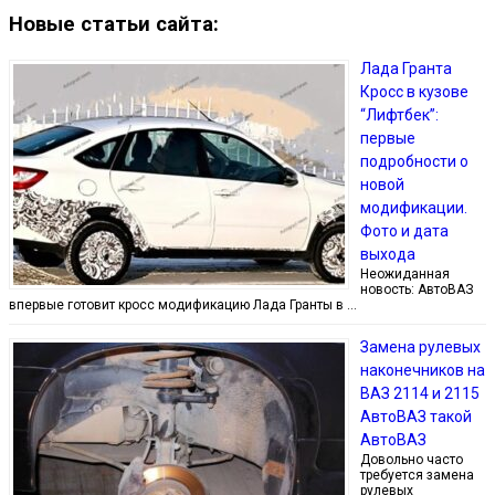
Новые статьи сайта:
Лада Гранта
Кросс в кузове
“Лифтбек”:
первые
подробности о
новой
модификации.
Фото и дата
выхода
Неожиданная
новость: АвтоВАЗ
впервые готовит кросс модификацию Лада Гранты в …
Замена рулевых
наконечников на
ВАЗ 2114 и 2115
АвтоВАЗ такой
АвтоВАЗ
Довольно часто
требуется замена
рулевых