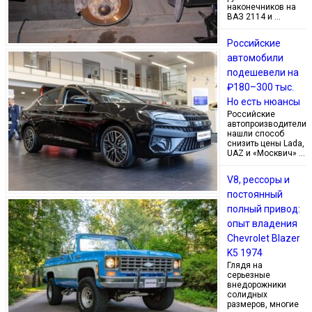
наконечников на
ВАЗ 2114 и …
Российские
автомобили
подешевели на
₽180–300 тыс.
Но есть нюансы
Российские
автопроизводители
нашли способ
снизить цены Lada,
UAZ и «Москвич» …
V8, рессоры и
постоянный
полный привод:
опыт владения
Chevrolet Blazer
K5 1974
Глядя на
серьезные
внедорожники
солидных
размеров, многие