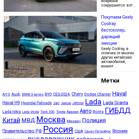
искренне
сокрушаются: вот …
Покупаем Geely
Coolray:
бестселлер,
дарящий
эмоции
Geely Coolray, в
отличие от многих
других китайских
автомобилей,
вышел …
Метки
Haval
Chery
Audi,
BYD
CES-2024,
Dodge Charger
AITO
BMW 3-series
Lada
Lada Granta
Haval H9
Hyundai Palisade
Jac
Jetour
Jaecoo
ГИБДД
Авто
Lada Iskra
Волга
Lada Vesta
Tank 300,
Toyota
Авария
Москва
Китай
МВД
Полиция
Москвич
Россия
Правительство РФ
Япония
США
Санкт-Петербург
внедорожник