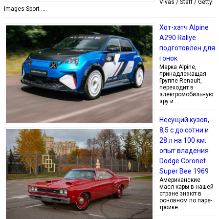
Vivas / Staff / Getty
Images Sport …
Хот-хэтч Alpine
A290 Rallye
подготовлен для
гонок
Марка Alpine,
принадлежащая
Группе Renault,
переходит в
электромобильную
эру и …
Несущий кузов,
8,5 с до сотни и
28 л на 100 км:
опыт владения
Dodge Coronet
Super Bee 1969
Американские
масл-кары в нашей
стране знают в
основном по паре-
тройке …