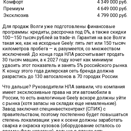
Комфорт
4 349 000 руб.
Премиум
4 649 000 руб.
Эксклюзив
4 799 000 руб.
Для продаж Волги уже подготовлены финансовые
программы: кредиты, рассрочка под 0%, а также скидки
100—150 тысяч рублей за trade-in. Гарантия на все Волги
такая же, как на исходные Geely: пять лет или 150 тысяч
километров пробега — и, разумеется, со множеством
исключений. До конца года НЛА рассчитывает продать
30 тысяч машин, а к 2027 году хочет как минимум
удвоить этот показатель и занять 5% российского рынка.
К концу этого года дилерская сеть бренда должна
разрастись до 130 автосалонов в 70 городах России.
Что дальше? Руководители НЛА заявили, что компания
имеет эксклюзивные права на эти автомобили в
России, то есть аналогичные Geely вскоре должны уйти
с рынка (хотя запасы на складах еще немаленькие).
Завод заключил специнвестконтракт (СПИК) с
правительством, поэтому постепенно будет повышаться
степень локализации: уже к осени должны заработать
сварка и окраска кузовов (оборудование осталось со