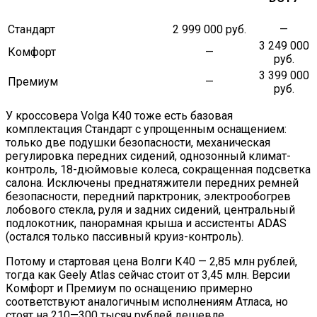
Стандарт
2 999 000 руб.
—
3 249 000
Комфорт
—
руб.
3 399 000
Премиум
—
руб.
У кроссовера Volga K40 тоже есть базовая
комплектация Стандарт с упрощенным оснащением:
только две подушки безопасности, механическая
регулировка передних сидений, однозонный климат-
контроль, 18-дюймовые колеса, сокращенная подсветка
салона. Исключены преднатяжители передних ремней
безопасности, передний парктроник, электрообогрев
лобового стекла, руля и задних сидений, центральный
подлокотник, панорамная крыша и ассистенты ADAS
(остался только пассивный круиз-контроль).
Потому и стартовая цена Волги К40 — 2,85 млн рублей,
тогда как Geely Atlas сейчас стоит от 3,45 млн. Версии
Комфорт и Премиум по оснащению примерно
соответствуют аналогичным исполнениям Атласа, но
стоят на 210—300 тысяч рублей дешевле.