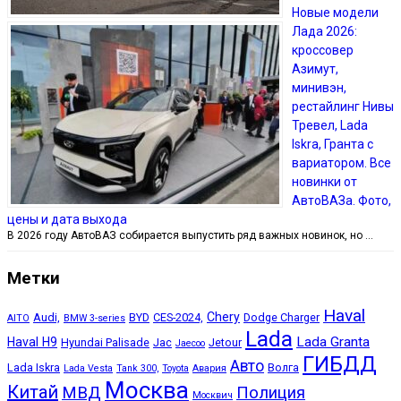
Новые модели
Лада 2026:
кроссовер
Азимут,
минивэн,
рестайлинг Нивы
Тревел, Lada
Iskra, Гранта с
вариатором. Все
новинки от
АвтоВАЗа. Фото,
цены и дата выхода
В 2026 году АвтоВАЗ собирается выпустить ряд важных новинок, но …
Метки
Haval
Chery
Audi,
BYD
CES-2024,
Dodge Charger
AITO
BMW 3-series
Lada
Lada Granta
Haval H9
Hyundai Palisade
Jac
Jetour
Jaecoo
ГИБДД
Авто
Lada Iskra
Волга
Lada Vesta
Tank 300,
Toyota
Авария
Москва
Китай
МВД
Полиция
Москвич