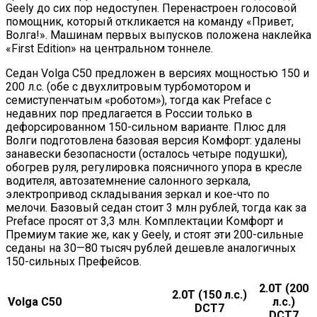
Geely до сих пор недоступен. Перенастроен голосовой
помощник, который откликается на команду «Привет,
Волга!». Машинам первых выпусков положена наклейка
«First Edition» на центральном тоннеле.
Седан Volga C50 предложен в версиях мощностью 150 и
200 л.с. (обе с двухлитровым турбомотором и
семиступенчатым «роботом»), тогда как Preface с
недавних пор предлагается в России только в
дефорсированном 150-сильном варианте. Плюс для
Волги подготовлена базовая версия Комфорт: удалены
занавески безопасности (осталось четыре подушки),
обогрев руля, регулировка поясничного упора в кресле
водителя, автозатемнение салонного зеркала,
электропривод складывания зеркал и кое-что по
мелочи. Базовый седан стоит 3 млн рублей, тогда как за
Preface просят от 3,3 млн. Комплектации Комфорт и
Премиум такие же, как у Geely, и стоят эти 200-сильные
седаны на 30—80 тысяч рублей дешевле аналогичных
150-сильных Префейсов.
2.0T (200
2.0T (150 л.с.)
Volga C50
л.с.)
DCT7
DCT7