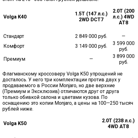
2.0T (200
1.5T (147 л.с.)
Volga K40
л.с.) 4WD
2WD DCT7
AT8
Стандарт
2 849 000 руб.
—
3 599 000
Комфорт
3 149 000 руб.
руб.
3 899 000
Премиум
—
руб.
Флагманскому кроссоверу Volga K50 упрощений не
досталось. У него три комплектации против двух у
продаваемого в России Monjaro, но две верхние
(Премиум и Эксклюзив) отличаются друг от друга
только обивкой салона и цветами кузова. По
оснащению это копии Monjaro, а цены на 100—250 тысяч
рублей ниже.
2.0T (238 л.с.)
Volga K50
4WD AT8