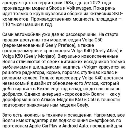
арендует цех на территории ГАЗа, где до 2022 года
производили модели Skoda и Volkswagen. Пока речь
идет только о крупноузловой сборке из китайских SKD-
комплектов. Производственная мощность площадки —
110 тысяч машин в год.
Сами автомобили уже давно рассекречены. На старте
продаж доступны три модели: седан Volga C50
(переименованный Geely Preface), а также
среднеразмерные кроссоверы Volga K40 (Geely Atlas) и
Volga K50 (Geely Monjaro). Визуально новоиспеченные
Волги отличаются от своих китайских исходников только
эмблемами и шильдиками: надпись «Volga» красуется на
решетке радиатора, корме, порогах, ступицах колес и
рулевом колесе. Только кроссоверу Volga K40 достался
незнакомый дизайн от обновленного Атласа, который
дебютировал в Китае еще год назад, но до нас пока не
добрался. Однако интерьер «сороковой» Волги — как у
дореформенного Атласа. Модели K50 и C50 в точности
повторяют знакомые нам модели Geely.
Зато есть нюансы в технике и оснащении. Например, все
Волги имеют адаптер для подключения смартфонов по
протоколам Apple CarPlay и Android Auto: последний для