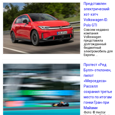
Представлен
электрический
хот-хэтч
Volkswagen ID.
Polo GTI
Совсем недавно
компания
Volkswagen
представила
долгожданный
бюджетный
электромобиль для
Европы …
Протест «Ред
Булл» отклонен,
пилот
«Мерседеса»
Расселл
сохранил третье
место по итогам
гонки Гран‑при
Майами
Фото: © Hector