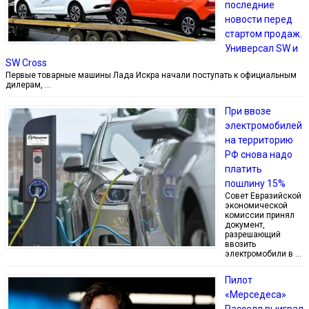
последние
новости перед
стартом продаж.
Универсал SW и
SW Cross
Первые товарные машины Лада Искра начали поступать к официальным
дилерам, …
При ввозе
электромобилей
на территорию
РФ снова надо
платить
пошлину 15%
Совет Евразийской
экономической
комиссии принял
документ,
разрешающий
ввозить
электромобили в …
Пилот
«Мерседеса»