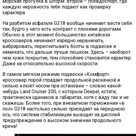
морская прогулка в шторм. Второй – псевдоспорт, где
каждую неровность тебе подают как проверку
характера.
На разбитом асфальте G318 вообще начинает вести себя
так, будто у него есть контракт с плохими дорогами.
Обычно в этот момент большинство китайских
кроссоверов начинают изрядно нервничать,
вибрировать, пересчитывать болты в подвеске и
намекать, что дальше лучше пешком. Здесь – наоборот:
чем хуже покрытие, тем спокойнее становится характер.
Даже на относительно высокой скорости.
В самом мягком режиме подвески «Комфорт»
кроссовер порой страдает продольной раскачкой и
сильно клюёт носом при остановке – словно какой-
нибудь Land Cruiser 200, с которым Deepal, кстати,
практически одинаков в габаритах, хотя с виду так и не
скажешь. Более того, при внезапном торможении «в
пол» G318 настолько сильно приседает на переднюю
ось, что система стабилизации выводит на дисплей
предупреждение о высоком значении продольного
крена!