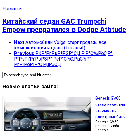
Новинки
Китайский седан GAC Trumpchi
Empow превратился в Dodge Attitude
Next
Автомобили Volga: старт продаж, все
комплектации и цены (+планы!)
Previous
РќР°РґРµР¶РЅР°СЏ Р·Р°С‰РёС‚Р°
РїРѕРґРґРѕРЅР° РєР°СЂС‚РµСЂР°
РґРІРёРіР°С‚РµР»СЏ
Новые статьи сайта:
Genesis GV60
стала известна
стоимость
электромобиля
Genesis GV60.
Пресс-служба
Genesis