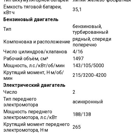
Ёмкость тяговой батареи,
35,1
кВт·ч
Бензиновый двигатель
бензиновый,
Тип
турбированный
рядный, спереди
Компоновка и расположение
поперечно
Число цилиндров/клапанов
4/16
Рабочий объём, см³
1497
Мощность, л.с./кВт/об/мин
143/105/5000
Крутящий момент, Н·м/об/
215/3200-4200
мин
Электрический двигатель
Число
2
Тип переднего
асинхронный
электромотора
Мощность переднего
188/138
электромотора, л.с./кВт
Крутящий момент переднего
265
электромотора, Н·м