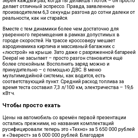
зёрен каждый раз, когда ты делаешь глоток – он просто
делает отличный эспрессо. Правда, заявленные
производителем 6,3 секунды разгона до сотни далеки от
реальности, как ни старайся.
Вместе с тем динамики более чем достаточно для
уверенного перемещения в рамках допустимых в
городе скоростей. На трассе кроссоверу мешает
аэродинамика кирпича и массивный багажник с
«люстрой» на крыше. Зато даже с разряженной батареей
Deepal не засыпает – просто разгон становится ещё
более спокойным. Восполнить заряд можно и
принудительно – с помощью ДВС. В меню
мультимедийной системы, как водится, есть
соответствующий пункт. Средний расход топлива за
время теста составил 7,3 л/100 км, электричества – 19,6
кВт·ч.
Чтобы просто ехать
Цены на автомобиль со времён первой презентации
остались прежними, но названия комплектаций
русифицировали: теперь это «Техно» за 5 650 000 рублей
и «Эверест» за 6 000 000 рублей. Благодаря