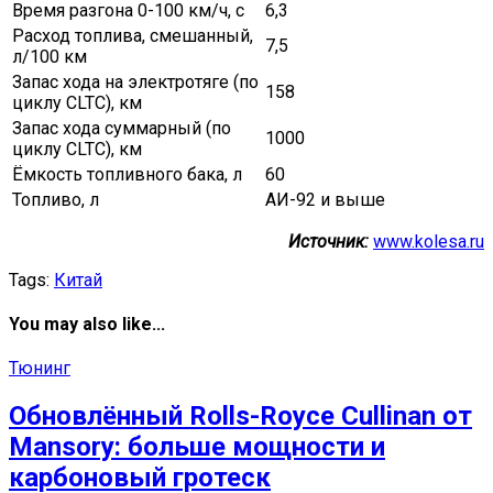
Время разгона 0-100 км/ч, с
6,3
Расход топлива, смешанный,
7,5
л/100 км
Запас хода на электротяге (по
158
циклу CLTC), км
Запас хода суммарный (по
1000
циклу CLTC), км
Ёмкость топливного бака, л
60
Топливо, л
АИ-92 и выше
Источник:
www.kolesa.ru
Tags:
Китай
You may also like...
Тюнинг
Обновлённый Rolls-Royce Cullinan от
Mansory: больше мощности и
карбоновый гротеск