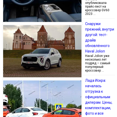
опубликовала
прайс-лист на
кроссовер GV60
2023 …
Снаружи
прежний, внутри
другой: тест-
драйв
обновлённого
Haval Jolion
Haval Jolion уже
несколько лет
подряд – самый
популярный
кроссовер …
Лада Искра:
началась
отгрузка к
официальным
дилерам. Цены,
комплектации,
фото и все