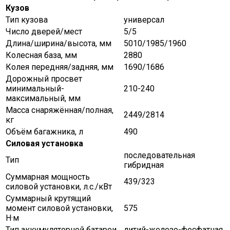
Кузов
Тип кузова
универсал
Число дверей/мест
5/5
Длина/ширина/высота, мм
5010/1985/1960
Колесная база, мм
2880
Колея передняя/задняя, мм
1690/1686
Дорожный просвет
минимальный-
210-240
максимальный, мм
Масса снаряжённая/полная,
2449/2814
кг
Объём багажника, л
490
Силовая установка
последовательная
Тип
гибридная
Суммарная мощность
439/323
силовой установки, л.с./кВт
Суммарный крутящий
момент силовой установки,
575
Н·м
Тип аккумуляторной батареи
литий-железо-фосфатная