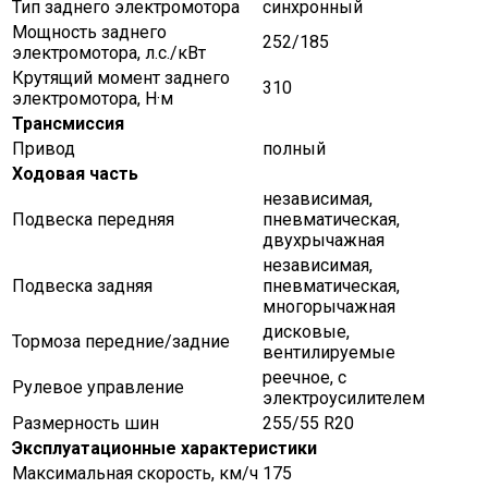
Тип заднего электромотора
синхронный
Мощность заднего
252/185
электромотора, л.с./кВт
Крутящий момент заднего
310
электромотора, Н·м
Трансмиссия
Привод
полный
Ходовая часть
независимая,
Подвеска передняя
пневматическая,
двухрычажная
независимая,
Подвеска задняя
пневматическая,
многорычажная
дисковые,
Тормоза передние/задние
вентилируемые
реечное, с
Рулевое управление
электроусилителем
Размерность шин
255/55 R20
Эксплуатационные характеристики
Максимальная скорость, км/ч
175