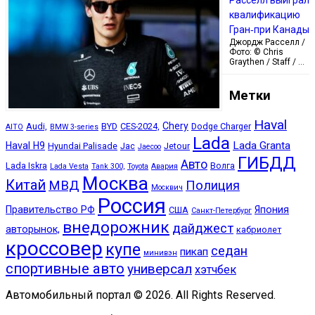
Расселл выиграл
квалификацию
Гран‑при Канады
Джордж Расселл /
Фото: © Chris
Graythen / Staff / …
Метки
Haval
Chery
Audi,
BYD
CES-2024,
Dodge Charger
AITO
BMW 3-series
Lada
Lada Granta
Haval H9
Hyundai Palisade
Jac
Jetour
Jaecoo
ГИБДД
Авто
Lada Iskra
Волга
Lada Vesta
Tank 300,
Toyota
Авария
Москва
Китай
МВД
Полиция
Москвич
Россия
Правительство РФ
Япония
США
Санкт-Петербург
внедорожник
дайджест
авторынок,
кабриолет
кроссовер
купе
седан
пикап
минивэн
спортивные авто
универсал
хэтчбек
Автомобильный портал © 2026. All Rights Reserved.