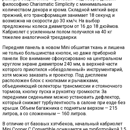
философию Charismatic Simplicity с минимальным
количеством декора и хрома. Складной мягкий верх
прежний, его трансформация занимает 18 секунд и
возможна на скорости до 30 км/ч. На выбор
предложены колеса диаметром от 16 до 18 дюймов.
Кабриолет с усиленным полом получился на 40 кг
тяжелее аналогичной трехдверки.
Передняя панель в новом Mini обшитая ткань и лишена
не только большинства кнопок, но даже приборной
панели. Все внимание сфокусировано на центральном
круглом экране диаметром 240 мм, в верхней части
которого приютился «обездоленный» инструментарий,
хотя можно заказать и проектор. Под дисплеем
расположен блок с кнопками и рычажками,
объединяющий селекторы трансмиссии и стояночного
тормоза, кнопку пуска и рукоятку громкости. За
передними сиденьями можно установить дефлектор,
который снижает турбулентность в салоне при езде без
крыши. Объем багажника с поднятым верхом — 215
литров, а со сложенным — 160 литров.
В отличие от базовых хэтчбеков, начальный кабриолет
Mini Cooper C Convertible оснащается не турботройкой 1.5