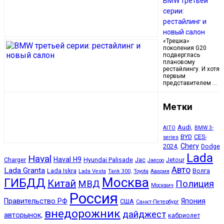
BMW третьей
серии:
рестайлинг и
новый салон
«Трешка»
поколения G20
подверглась
плановому
рестайлингу. И хотя
первым
представителем …
Метки
Audi,
AITO
BMW 3-
BYD
CES-
series
Chery
2024,
Dodge
Lada
Haval
Haval H9
Charger
Hyundai Palisade
Jac
Jetour
Jaecoo
Авто
Lada Granta
Lada Iskra
Волга
Lada Vesta
Tank 300,
Toyota
Авария
Москва
ГИБДД
Китай
МВД
Полиция
Москвич
Россия
Правительство РФ
Япония
США
Санкт-Петербург
внедорожник
дайджест
авторынок,
кабриолет