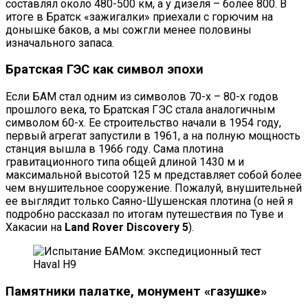
составлял около 480-500 км, а у дизеля – более 800. В
итоге в Братск «зажигалки» приехали с горючим на
донышке баков, а мы сожгли менее половины
изначального запаса.
Братская ГЭС как символ эпохи
Если БАМ стал одним из символов 70-х – 80-х годов
прошлого века, то Братская ГЭС стала аналогичным
символом 60-х. Ее строительство начали в 1954 году,
первый агрегат запустили в 1961, а на полную мощность
станция вышла в 1966 году. Сама плотина
гравитационного типа общей длиной 1430 м и
максимальной высотой 125 м представляет собой более
чем внушительное сооружение. Пожалуй, внушительней
ее выглядит только Саяно-Шушенская плотина (о ней я
подробно рассказал по итогам путешествия по Туве и
Хакасии на
Land Rover Discovery 5
).
Памятники палатке, монумент «газушке»