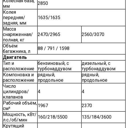
Колесная база,
2850
мм
Колея
передняя/
1635/1635
задняя, мм
Масса
снаряженная/
2470/2965
2560/3070
полная, кг
Объём
88 / 791 / 1598
багажника, л
Двигатель
Тип и
бензиновый, с
дизельный, с
расположение
турбонаддувом
турбонаддувом
Компоновка и
рядный,
рядный,
расположение
продольное
продольное
Число
цилиндров/
4
4
клапанов
Рабочий объём,
1967
2370
см³
Мощность, кВт/
160/218/5500
135/184/3600
л.с./об/мин
Крутящий