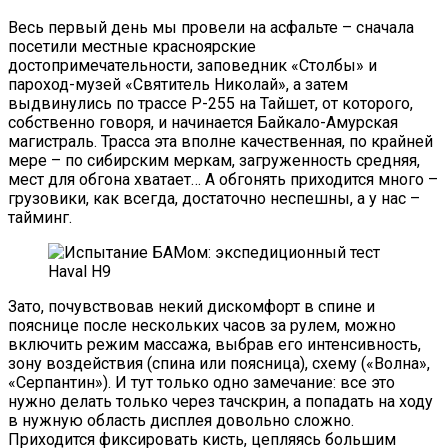
Весь первый день мы провели на асфальте – сначала
посетили местные красноярские
достопримечательности, заповедник «Столбы» и
пароход-музей «Святитель Николай», а затем
выдвинулись по трассе Р-255 на Тайшет, от которого,
собственно говоря, и начинается Байкало-Амурская
магистраль. Трасса эта вполне качественная, по крайней
мере – по сибирским меркам, загруженность средняя,
мест для обгона хватает… А обгонять приходится много –
грузовики, как всегда, достаточно неспешны, а у нас –
тайминг.
Зато, почувствовав некий дискомфорт в спине и
пояснице после нескольких часов за рулем, можно
включить режим массажа, выбрав его интенсивность,
зону воздействия (спина или поясница), схему («Волна»,
«Серпантин»). И тут только одно замечание: все это
нужно делать только через тачскрин, а попадать на ходу
в нужную область дисплея довольно сложно.
Приходится фиксировать кисть, цепляясь большим