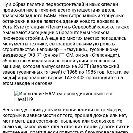
Ну а образ палатки первостроителей и изыскателей
провожал нас в течение всего путешествия вдоль
трассы Западного БАМа. Нам встречались автобусные
остановки в виде палатки, здания нового вокзала в
Усть-Куте (станция «Лена») и в Северобайкальске также
вызывают ассоциации с брезентовым жильем
пионеров стройки. А еще во многих местах попадались
монументы технике, сыгравшей значимую роль в
строительстве, например – «газушке», гусеничному
вездеходу ГАЗ-71 (он же ГТ-СМ, он же «Степанида»),
абсолютно уникальной по своей универсальности
машине, которая выпускалась на ЗЗГТ (Заволжский
завод гусеничных тягачей) с 1968 по 1985 год. Кстати, ее
модифицированная версия ГАЗ-3403 производится на
этом заводе и сегодня.
Весь следующий день мы вновь катили по грейдеру,
который в зависимости от того, прошел дождь или нет,
мог иметь два состояния: пыльное или скользкое. Не
знаю уж, какое хуже: стена стоящих вдоль дороги пихт и
лиственниц практически полностью блокировала ветер,