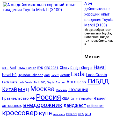
А он
действительно
хороший: опыт
владения Toyota
Mark II (Х100)
«Маркообразное»
семейство Toyota,
наверное, нигде
так не любимо, как
в …
Метки
Haval
Chery
Audi,
BYD
CES-2024,
Dodge Charger
AITO
BMW 3-series
Lada
Lada Granta
Haval H9
Hyundai Palisade
Jac
Jetour
Jaecoo
ГИБДД
Авто
Lada Iskra
Волга
Lada Vesta
Tank 300,
Toyota
Авария
Москва
Китай
МВД
Полиция
Москвич
Россия
Правительство РФ
Япония
США
Санкт-Петербург
внедорожник
дайджест
авторынок,
кабриолет
кроссовер
купе
седан
пикап
минивэн