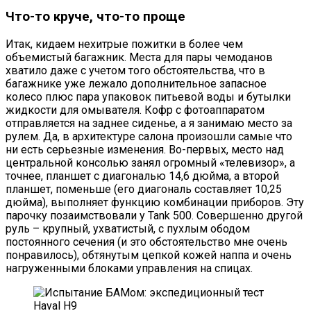
Что-то круче, что-то проще
Итак, кидаем нехитрые пожитки в более чем
объемистый багажник. Места для пары чемоданов
хватило даже с учетом того обстоятельства, что в
багажнике уже лежало дополнительное запасное
колесо плюс пара упаковок питьевой воды и бутылки
жидкости для омывателя. Кофр с фотоаппаратом
отправляется на заднее сиденье, а я занимаю место за
рулем. Да, в архитектуре салона произошли самые что
ни есть серьезные изменения. Во-первых, место над
центральной консолью занял огромный «телевизор», а
точнее, планшет с диагональю 14,6 дюйма, а второй
планшет, поменьше (его диагональ составляет 10,25
дюйма), выполняет функцию комбинации приборов. Эту
парочку позаимствовали у Tank 500. Совершенно другой
руль – крупный, ухватистый, с пухлым ободом
постоянного сечения (и это обстоятельство мне очень
понравилось), обтянутым цепкой кожей наппа и очень
нагруженными блоками управления на спицах.