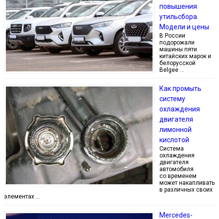
повышения
утильсбора.
Модели и цены
В России
подорожали
машины пяти
китайских марок и
белорусской
Belgee …
Как промыть
систему
охлаждения
двигателя
лимонной
кислотой
Система
охлаждения
двигателя
автомобиля
со временем
может накапливать
в различных своих
элементах …
Mercedes-