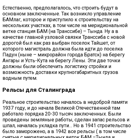
Естественно, предполагалось, что строить будут в
основном заключенные. Так возникло управление
БАМлаг, которое и приступило к строительству на
нескольких участках, в том числе на меридиональной
ветке станция БАМ (на Транссибе) – Тында. Ну а в
качестве главной узловой связки Транссиба с новой
дорогой был как раз выбран поселок Тайшет, от
которого магистраль должна была идти до поселка
Падун (ныне – микрорайон города Братск) на берегу
Ангары и Усть-Кута на берегу Лены. Эти две точки
должны были обеспечить логистику стройки и
возможность доставки крупногабаритных грузов
водным путем.
Рельсы для Сталинграда
Реальное строительство началось в недоброй памяти
1937 году, и до начала Великой Отечественной там
работало порядка 20-30 тысяч заключенных. Были
проведены земляные работы, сделан запас рельсов и
шпал, началась укладка пути… Но в 1941 строительство
было заморожено, а в 1942 все рельсы ( в том числе
снятые с меридиональных веток БАМ –Тында и