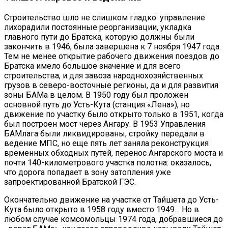
Строительство шло не слишком гладко: управление
лихорадили постоянные реорганизации, укладка
главного пути до Братска, которую должны были
закончить в 1946, была завершена к 7 ноября 1947 года.
Тем не менее открытие рабочего движения поездов до
Братска имело большое значение и для всего
строительства, и для завоза народнохозяйственных
грузов в северо-восточные регионы, да и для развития
зоны БАМа в целом. В 1950 году был проложен
основной путь до Усть-Кута (станция «Лена»), но
движение по участку было открыто только в 1951, когда
был построен мост через Ангару. В 1953 Управления
БАМлага были ликвидированы, стройку передали в
ведение МПС, но еще пять лет заняла реконструкция
временных обходных путей, перенос Ангарского моста и
почти 140-километрового участка полотна: оказалось,
что дорога попадает в зону затопления уже
запроектированной Братской ГЭС.
Окончательно движение на участке от Тайшета до Усть-
Кута было открыто в 1958 году вместо 1949… Но в
любом случае комсомольцы 1974 года, добравшиеся до