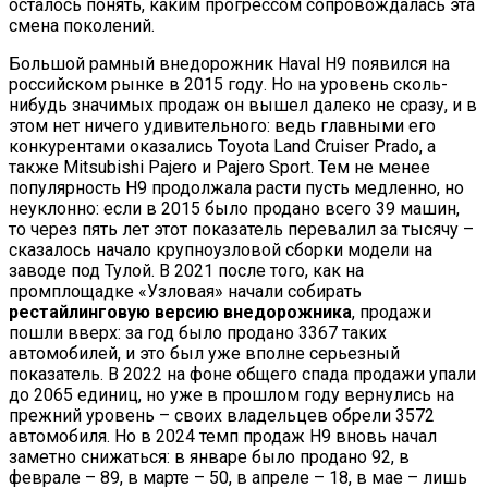
осталось понять, каким прогрессом сопровождалась эта
смена поколений.
Большой рамный внедорожник Haval H9 появился на
российском рынке в 2015 году. Но на уровень сколь-
нибудь значимых продаж он вышел далеко не сразу, и в
этом нет ничего удивительного: ведь главными его
конкурентами оказались Toyota Land Cruiser Prado, а
также Mitsubishi Pajero и Pajero Sport. Тем не менее
популярность H9 продолжала расти пусть медленно, но
неуклонно: если в 2015 было продано всего 39 машин,
то через пять лет этот показатель перевалил за тысячу –
сказалось начало крупноузловой сборки модели на
заводе под Тулой. В 2021 после того, как на
промплощадке «Узловая» начали собирать
рестайлинговую версию внедорожника
, продажи
пошли вверх: за год было продано 3367 таких
автомобилей, и это был уже вполне серьезный
показатель. В 2022 на фоне общего спада продажи упали
до 2065 единиц, но уже в прошлом году вернулись на
прежний уровень – своих владельцев обрели 3572
автомобиля. Но в 2024 темп продаж H9 вновь начал
заметно снижаться: в январе было продано 92, в
феврале – 89, в марте – 50, в апреле – 18, в мае – лишь