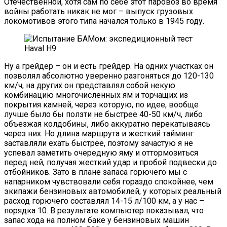
Отечественной, хотя сам по себе этот паровоз во время
войны работать никак не мог – выпуск грузовых
локомотивов этого типа начался только в 1945 году.
Ну а грейдер – он и есть грейдер. На одних участках он
позволял абсолютно уверенно разгоняться до 120-130
км/ч, на других он представлял собой некую
комбинацию многочисленных ям и торчащих из
покрытия камней, через которую, по идее, вообще
лучше было бы ползти не быстрее 40-50 км/ч, либо
объезжая колдобины, либо аккуратно перекатываясь
через них. Но длина маршрута и жесткий тайминг
заставляли ехать быстрее, поэтому зачастую я не
успевал заметить очередную яму и оттормозиться
перед ней, получая жесткий удар и пробой подвески до
отбойников. Зато в плане запаса горючего мы с
напарником чувствовали себя гораздо спокойнее, чем
экипажи бензиновых автомобилей, у которых реальный
расход горючего составлял 14-15 л/100 км, а у нас –
порядка 10. В результате компьютер показывал, что
запас хода на полном баке у бензиновых машин