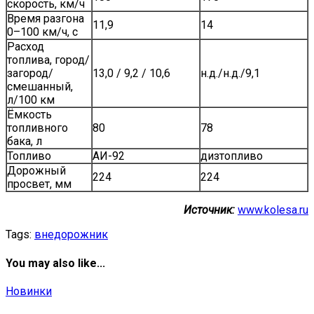
скорость, км/ч
Время разгона
11,9
14
0–100 км/ч, с
Расход
топлива, город/
загород/
13,0 / 9,2 / 10,6
н.д./н.д./9,1
смешанный,
л/100 км
Ёмкость
топливного
80
78
бака, л
Топливо
АИ-92
дизтопливо
Дорожный
224
224
просвет, мм
Источник:
www.kolesa.ru
Tags:
внедорожник
You may also like...
Новинки