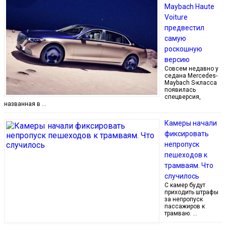
Maybach Haute
Voiture
предвестил
самую
роскошную
версию
Совсем недавно у
седана Mercedes-
Maybach S-класса
появилась
спецверсия,
названная в …
Камеры начали
фиксировать
непропуск
пешеходов к
трамваям. Что
случилось
С камер будут
приходить штрафы
за непропуск
пассажиров к
трамваю. …