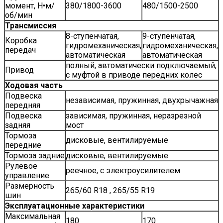
момент, Н•м/
380/1800-3600
480/1500-2500
об/мин
Трансмиссия
8-ступенчатая,
9-ступенчатая,
Коробка
гидромеханическая,
гидромеханическая,
передач
автоматическая
автоматическая
полный, автоматически подключаемый,
Привод
с муфтой в приводе передних колес
Ходовая часть
Подвеска
независимая, пружинная, двухрычажная
передняя
Подвеска
зависимая, пружинная, неразрезной
задняя
мост
Тормоза
дисковые, вентилируемые
передние
Тормоза задние
дисковые, вентилируемые
Рулевое
реечное, с электроусилителем
управление
Размерность
265/60 R18 , 265/55 R19
шин
Эксплуатационные характеристики
Максимальная
180
170