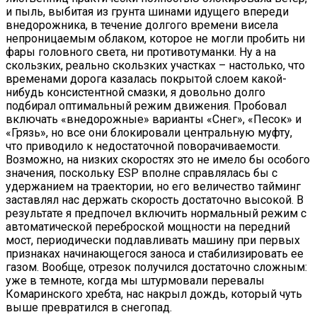
и пыль, выбитая из грунта шинами идущего впереди
внедорожника, в течение долгого времени висела
непроницаемым облаком, которое не могли пробить ни
фары головного света, ни противотуманки. Ну а на
скользких, реально скользких участках – настолько, что
временами дорога казалась покрытой слоем какой-
нибудь консистентной смазки, я довольно долго
подбирал оптимальный режим движения. Пробовал
включать «внедорожные» варианты «Снег», «Песок» и
«Грязь», но все они блокировали центральную муфту,
что приводило к недостаточной поворачиваемости.
Возможно, на низких скоростях это не имело бы особого
значения, поскольку ESP вполне справлялась бы с
удержанием на траектории, но его величество тайминг
заставлял нас держать скорость достаточно высокой. В
результате я предпочел включить нормальный режим с
автоматической переброской мощности на передний
мост, периодически подлавливать машину при первых
признаках начинающегося заноса и стабилизировать ее
газом. Вообще, отрезок получился достаточно сложным:
уже в темноте, когда мы штурмовали перевалы
Комаринского хребта, нас накрыл дождь, который чуть
выше превратился в снегопад.