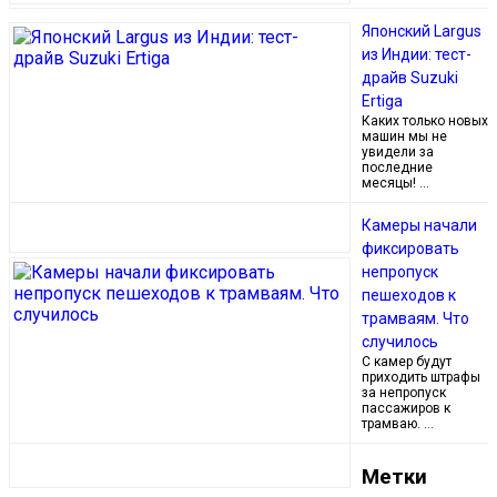
Японский Largus
из Индии: тест-
драйв Suzuki
Ertiga
Каких только новых
машин мы не
увидели за
последние
месяцы! …
Камеры начали
фиксировать
непропуск
пешеходов к
трамваям. Что
случилось
С камер будут
приходить штрафы
за непропуск
пассажиров к
трамваю. …
Метки