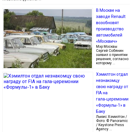
В Москве на
заводе Renault
возобновят
производство
автомобилей
«Москвич»
Мэр Москвы
Сергей Собянин
заявил о принятии
решения, согласно
которому …
Хэмилтон отдал
незнакомцу
свою награду от
FIA на
гала‑церемонии
«Формулы‑1» в
Баку
Льюис Хэмилтон /
Фото: © Panoramic
/ Keystone Press
Agency …