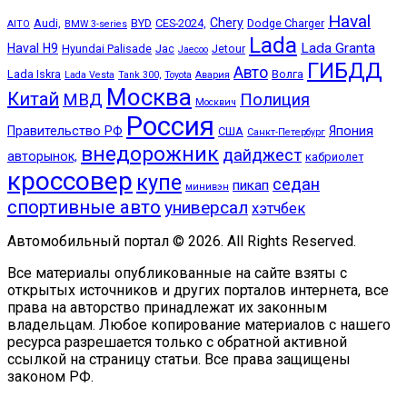
Haval
Chery
Audi,
BYD
CES-2024,
Dodge Charger
AITO
BMW 3-series
Lada
Lada Granta
Haval H9
Hyundai Palisade
Jac
Jetour
Jaecoo
ГИБДД
Авто
Lada Iskra
Волга
Lada Vesta
Tank 300,
Toyota
Авария
Москва
Китай
МВД
Полиция
Москвич
Россия
Правительство РФ
Япония
США
Санкт-Петербург
внедорожник
дайджест
авторынок,
кабриолет
кроссовер
купе
седан
пикап
минивэн
спортивные авто
универсал
хэтчбек
Автомобильный портал © 2026. All Rights Reserved.
Все материалы опубликованные на сайте взяты с
открытых источников и других порталов интернета, все
права на авторство принадлежат их законным
владельцам. Любое копирование материалов с нашего
ресурса разрешается только с обратной активной
ссылкой на страницу статьи. Все права защищены
законом РФ.