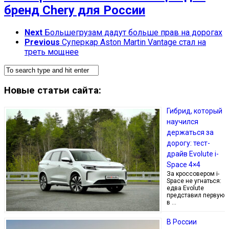
бренд Chery для России
Next
Большегрузам дадут больше прав на дорогах
Previous
Суперкар Aston Martin Vantage стал на
треть мощнее
Новые статьи сайта:
Гибрид, который
научился
держаться за
дорогу: тест-
драйв Evolute i-
Space 4×4
За кроссовером i-
Space не угнаться:
едва Evolute
представил первую
в …
В России