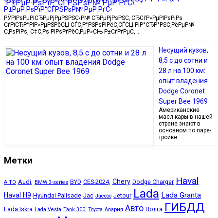
Р±РµР·РѕРїР°СЃРЅРѕР№ РµР·РґС‹
РЎРІРѕРµРІСЂРµРјРµРЅРЅС‹Р№ СЂРµРјРѕРЅС‚ СЂСѓР»РµРІРѕРіРѕ
СѓРїСЂР°РІР»РµРЅРёСЏ СЃС‚Р°РЅРѕРІРёС‚СЃСЏ РіР°СЂР°РЅС‚РёРµР№
С‚РѕРіРѕ, С‡С‚Рѕ РІРѕРґРёС‚РµР»СЊ Р±СѓРґРµС‚ …
Несущий кузов,
8,5 с до сотни и
28 л на 100 км:
опыт владения
Dodge Coronet
Super Bee 1969
Американские
масл-кары в нашей
стране знают в
основном по паре-
тройке …
Метки
Haval
Chery
Audi,
BYD
CES-2024,
Dodge Charger
AITO
BMW 3-series
Lada
Lada Granta
Haval H9
Hyundai Palisade
Jac
Jetour
Jaecoo
ГИБДД
Авто
Lada Iskra
Волга
Lada Vesta
Tank 300,
Toyota
Авария