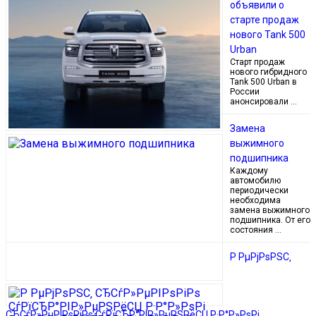
объявили о
старте продаж
нового Tank 500
Urban
Старт продаж
нового гибридного
Tank 500 Urban в
России
анонсировали …
Замена
выжимного
подшипника
Каждому
автомобилю
периодически
необходима
замена выжимного
подшипника. От его
состояния …
Р РµРјРѕРЅС‚
СЂСѓР»РµРІРѕРіРѕ СѓРїСЂР°РІР»РµРЅРёСЏ Р·Р°Р»РѕРі