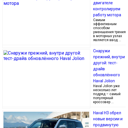
двигателе
контролируем
работу мотора
Самым
эффективным
способом
уменьшения трения
в моторных узлах
является ввод …
Снаружи
прежний, внутри
другой: тест-
драйв
обновлённого
Haval Jolion
Haval Jolion уже
несколько лет
подряд – самый
популярный
кроссовер …
Haval H3 обрел
новые версии и
продвинутую