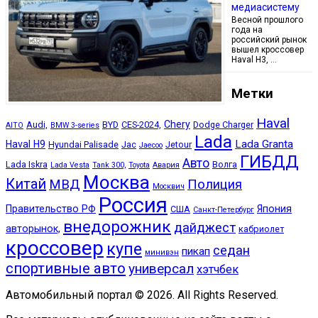
медиасистему
Весной прошлого
года на
российский рынок
вышел кроссовер
Haval H3, …
Метки
Haval
Chery
Audi,
BYD
CES-2024,
Dodge Charger
AITO
BMW 3-series
Lada
Lada Granta
Haval H9
Hyundai Palisade
Jac
Jetour
Jaecoo
ГИБДД
Авто
Lada Iskra
Волга
Lada Vesta
Tank 300,
Toyota
Авария
Москва
Китай
МВД
Полиция
Москвич
Россия
Правительство РФ
Япония
США
Санкт-Петербург
внедорожник
дайджест
авторынок,
кабриолет
кроссовер
купе
седан
пикап
минивэн
спортивные авто
универсал
хэтчбек
Автомобильный портал © 2026. All Rights Reserved.