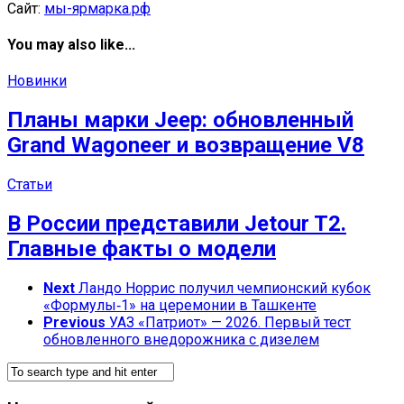
Сайт:
мы-ярмарка.рф
You may also like...
Новинки
Планы марки Jeep: обновленный
Grand Wagoneer и возвращение V8
Статьи
В России представили Jetour T2.
Главные факты о модели
Next
Ландо Норрис получил чемпионский кубок
«Формулы‑1» на церемонии в Ташкенте
Previous
УАЗ «Патриот» — 2026. Первый тест
обновленного внедорожника с дизелем