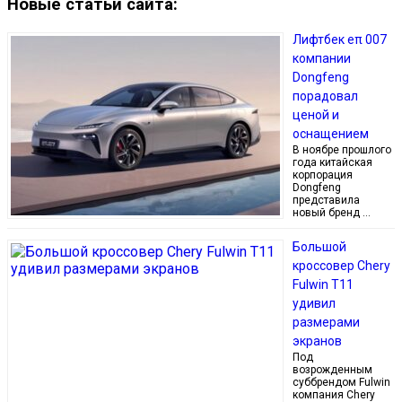
Новые статьи сайта:
Лифтбек eπ 007
компании
Dongfeng
порадовал
ценой и
оснащением
В ноябре прошлого
года китайская
корпорация
Dongfeng
представила
новый бренд …
Большой
кроссовер Chery
Fulwin T11
удивил
размерами
экранов
Под
возрожденным
суббрендом Fulwin
компания Chery