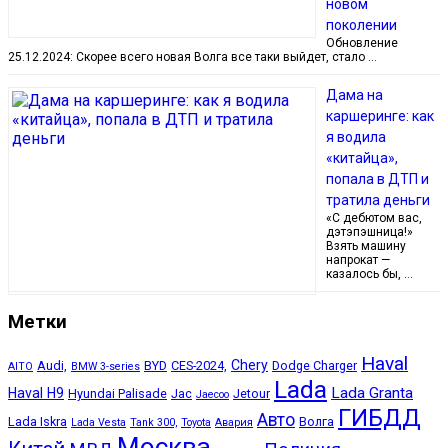
новом
поколении
Обновление
25.12.2024: Скорее всего новая Волга все таки выйдет, стало …
Дама на
каршеринге: как
я водила
«китайца»,
попала в ДТП и
тратила деньги
«С дебютом вас,
дэтэпэшница!»
Взять машину
напрокат —
казалось бы, …
Метки
Haval
Chery
Audi,
BYD
CES-2024,
Dodge Charger
AITO
BMW 3-series
Lada
Lada Granta
Haval H9
Hyundai Palisade
Jac
Jetour
Jaecoo
ГИБДД
Авто
Lada Iskra
Волга
Lada Vesta
Tank 300,
Toyota
Авария
Москва