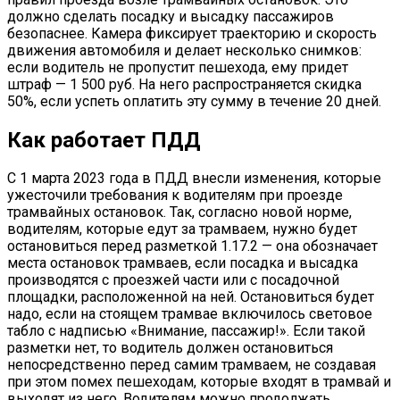
должно сделать посадку и высадку пассажиров
безопаснее. Камера фиксирует траекторию и скорость
движения автомобиля и делает несколько снимков:
если водитель не пропустит пешехода, ему придет
штраф — 1 500 руб. На него распространяется скидка
50%, если успеть оплатить эту сумму в течение 20 дней.
Как работает ПДД
С 1 марта 2023 года в ПДД внесли изменения, которые
ужесточили требования к водителям при проезде
трамвайных остановок. Так, согласно новой норме,
водителям, которые едут за трамваем, нужно будет
остановиться перед разметкой 1.17.2 — она обозначает
места остановок трамваев, если посадка и высадка
производятся с проезжей части или с посадочной
площадки, расположенной на ней. Остановиться будет
надо, если на стоящем трамвае включилось световое
табло с надписью «Внимание, пассажир!». Если такой
разметки нет, то водитель должен остановиться
непосредственно перед самим трамваем, не создавая
при этом помех пешеходам, которые входят в трамвай и
выходят из него. Водителям можно продолжать