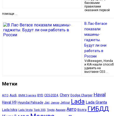
базовыми
правилами
оказания первой
помощи …
В Лас-Вегасе
показали
машины-
гаджеты.
Будут ли они
работать в
России
Volkswagen, Honda
и KIA нашли способ
удивить на
выставке CES …
Метки
Haval
Chery
Audi,
BYD
CES-2024,
Dodge Charger
AITO
BMW 3-series
Lada
Lada Granta
Haval H9
Hyundai Palisade
Jac
Jetour
Jaecoo
ГИБДД
Авто
Lada Iskra
Волга
Lada Vesta
Tank 300,
Toyota
Авария