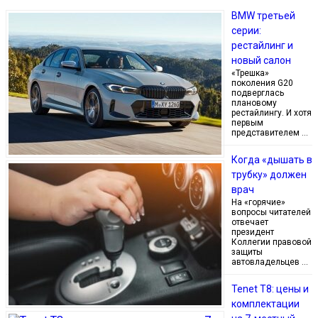
BMW третьей
серии:
рестайлинг и
новый салон
«Трешка»
поколения G20
подверглась
плановому
рестайлингу. И хотя
первым
представителем …
Когда «дышать в
трубку» должен
врач
На «горячие»
вопросы читателей
отвечает
президент
Коллегии правовой
защиты
автовладельцев …
Tenet T8: цены и
комплектации