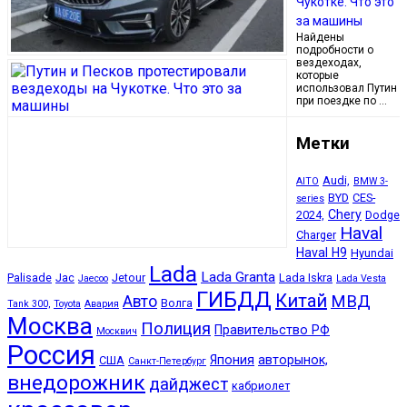
Чукотке. Что это
за машины
Найдены
подробности о
вездеходах,
которые
использовал Путин
при поездке по …
Метки
Audi,
AITO
BMW 3-
BYD
CES-
series
Chery
2024,
Dodge
Haval
Charger
Haval H9
Hyundai
Lada
Lada Granta
Palisade
Jac
Jetour
Lada Iskra
Jaecoo
Lada Vesta
ГИБДД
Китай
МВД
Авто
Волга
Tank 300,
Toyota
Авария
Москва
Полиция
Правительство РФ
Москвич
Россия
Япония
авторынок,
США
Санкт-Петербург
внедорожник
дайджест
кабриолет