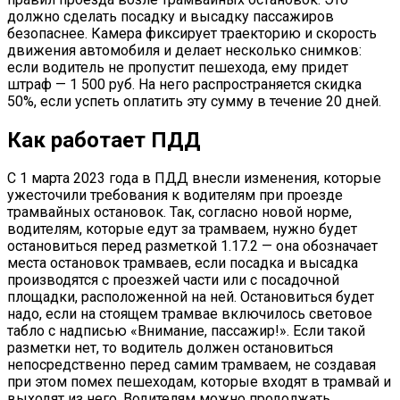
должно сделать посадку и высадку пассажиров
безопаснее. Камера фиксирует траекторию и скорость
движения автомобиля и делает несколько снимков:
если водитель не пропустит пешехода, ему придет
штраф — 1 500 руб. На него распространяется скидка
50%, если успеть оплатить эту сумму в течение 20 дней.
Как работает ПДД
С 1 марта 2023 года в ПДД внесли изменения, которые
ужесточили требования к водителям при проезде
трамвайных остановок. Так, согласно новой норме,
водителям, которые едут за трамваем, нужно будет
остановиться перед разметкой 1.17.2 — она обозначает
места остановок трамваев, если посадка и высадка
производятся с проезжей части или с посадочной
площадки, расположенной на ней. Остановиться будет
надо, если на стоящем трамвае включилось световое
табло с надписью «Внимание, пассажир!». Если такой
разметки нет, то водитель должен остановиться
непосредственно перед самим трамваем, не создавая
при этом помех пешеходам, которые входят в трамвай и
выходят из него. Водителям можно продолжать