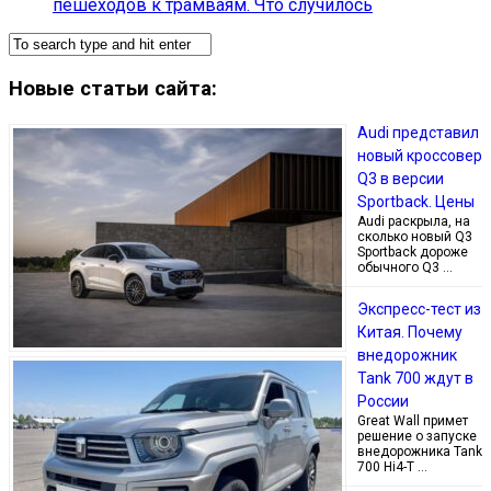
пешеходов к трамваям. Что случилось
Новые статьи сайта:
Audi представил
новый кроссовер
Q3 в версии
Sportback. Цены
Audi раскрыла, на
сколько новый Q3
Sportback дороже
обычного Q3 …
Экспресс-тест из
Китая. Почему
внедорожник
Tank 700 ждут в
России
Great Wall примет
решение о запуске
внедорожника Tank
700 Hi4-T …