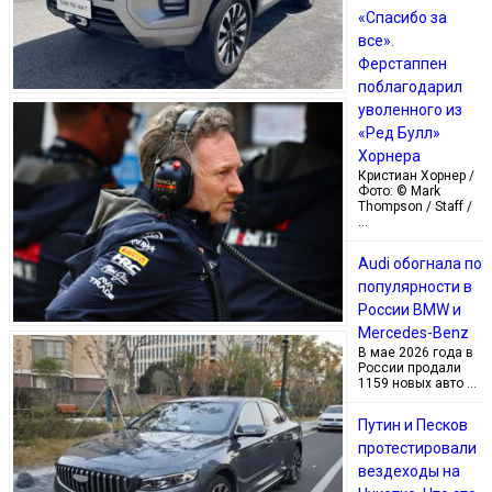
«Спасибо за
все».
Ферстаппен
поблагодарил
уволенного из
«Ред Булл»
Хорнера
Кристиан Хорнер /
Фото: © Mark
Thompson / Staff /
…
Audi обогнала по
популярности в
России BMW и
Mercedes-Benz
В мае 2026 года в
России продали
1159 новых авто …
Путин и Песков
протестировали
вездеходы на