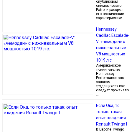
опубликовал
снимок нового
Patrol и раскрыл
его технические
характеристики …
Hennessey
Cadillac Escalade-
V: «чемодан» с
нижневальным
V8 мощностью
1019 л.с.
Американское
тюнинг-ателье
Hennessey
Performance «по
заявкам
трудящихся» как
следует прокачало
…
Если Ока, то
только такая:
опыт владения
Renault Twingo I
В Европе Twingo