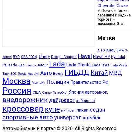
Chevrolet Cruze
У Chevrolet Cruze
передние и задние
тормоза —
дисковые. Это …
Метки
Audi,
AITO
BMW 3-
Haval
Chery
Haval H9
BYD
CES-2024,
Dodge Charger
Hyundai
series
Lada
Lada Granta
Palisade
Jac
Jetour
Lada Iskra
Jaecoo
Lada Vesta
ГИБДД
Китай
МВД
Авто
Волга
Tank 300,
Toyota
Авария
Москва
Полиция
Правительство РФ
Москвич
Россия
Япония
авторынок,
США
Санкт-Петербург
внедорожник
дайджест
кабриолет
кроссовер
купе
седан
пикап
минивэн
спортивные авто
универсал
хэтчбек
Автомобильный портал © 2026. All Rights Reserved.