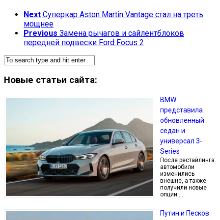
Next
Суперкар Aston Martin Vantage стал на треть
мощнее
Previous
Замена рычагов и сайлентблоков
передней подвески Ford Focus 2
Новые статьи сайта:
BMW
представила
обновленный
седан и
универсал 3-
Series
После рестайлинга
автомобили
изменились
внешне, а также
получили новые
опции …
Путин и Песков