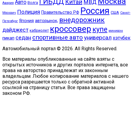
Москва
ГИБДД
Китай
МВД
Авто
Волга
Авария
Россия
Полиция
Правительство РФ
США
Москвич
Санкт-
внедорожник
Япония
авторынок,
Петербург
кроссовер
купе
дайджест
кабриолет
минивэн
спортивные авто
универсал
седан
хэтчбек
пикап
Автомобильный портал © 2026. All Rights Reserved.
Все материалы опубликованные на сайте взяты с
открытых источников и других порталов интернета, все
права на авторство принадлежат их законным
владельцам. Любое копирование материалов с нашего
ресурса разрешается только с обратной активной
ссылкой на страницу статьи. Все права защищены
законом РФ.