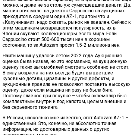
можно, и даже не за столь уж сумасшедшие деньги. Да,
машин этих мало: на десяток Cappuccino на аукционах
приходится в среднем один AZ-1, при том что и
«Капучинами», надо сказать, рынок не завален. Сейчас к
этим машинкам возвращается популярность, их в
Японии скупают коллекционеры всего мира. Если
Cappuccino стоит 500-600 тысяч иен в хорошем
состоянии, то за Autozam просят 1,5-2 миллиона иен.
Найти машину удалось летом 2022 года. Аукционная
оценка была низкая, но это нормально, на аукционную
оценку таких автомобилей смотреть особенно не стоит.
В силу возраста на них всегда будут выцветшие
кузовные детали, царапины и другие дефекты, и
аукционные правила не позволяют поставить высокую
оценку, даже если машина ни разу не была бита.
Поэтому главное при покупке – чтобы экземпляр был
комплектным внутри и под капотом, целым внешне и
без серьезного тюнинга.
В России, насколько мне известно, этот Autozam AZ-1 –
единственный. Это, конечно, не абсолютно точная
информация, но достоверных данных о других
экземплярах у меня нет.