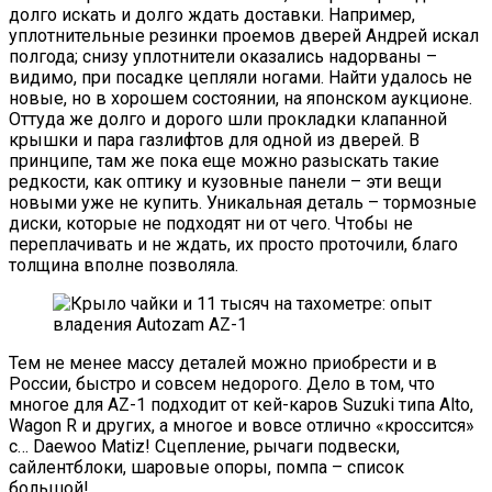
долго искать и долго ждать доставки. Например,
уплотнительные резинки проемов дверей Андрей искал
полгода; снизу уплотнители оказались надорваны –
видимо, при посадке цепляли ногами. Найти удалось не
новые, но в хорошем состоянии, на японском аукционе.
Оттуда же долго и дорого шли прокладки клапанной
крышки и пара газлифтов для одной из дверей. В
принципе, там же пока еще можно разыскать такие
редкости, как оптику и кузовные панели – эти вещи
новыми уже не купить. Уникальная деталь – тормозные
диски, которые не подходят ни от чего. Чтобы не
переплачивать и не ждать, их просто проточили, благо
толщина вполне позволяла.
Тем не менее массу деталей можно приобрести и в
России, быстро и совсем недорого. Дело в том, что
многое для AZ-1 подходит от кей-каров Suzuki типа Alto,
Wagon R и других, а многое и вовсе отлично «кроссится»
с… Daewoo Matiz! Сцепление, рычаги подвески,
сайлентблоки, шаровые опоры, помпа – список
большой!