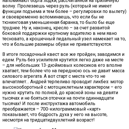
напоминают борта лодки, рассчитанной на приличную
волну. Пролезаешь через руль (который не имеет
функции подъема и тем более – регулировки по вылету)
и своевременно вспоминаешь, что если бы не
тюнинговая уменьшенная баранка, то было бы еще
труднее. Ну и, наконец, кресло – за счет развитой
боковой поддержки крупному водителю в нем явно
тесновато, а крошечный педальный узел намекает на то,
что и большие размеры обуви не приветствуются.
В итоге посадочный квест все же пройден, заводимся и
едем. Руль без усилителя крутится легко даже на месте
– для небольших 13-дюймовых колесиков его вполне
хватает, тем более что на переднюю ось не давит масса
силового агрегата. А вот старт с места что-то не
впечатляет… Андрей терпеливо проводит ликбез: мотор
высокооборотный с мотоциклетным характером – его
нужно крутить по полной, до красной зоны на девяти
тысячах и не бояться отсечки на почти одиннадцати
тысячах! И после инструктажа автомобиль
преображается – 700-килограммовый «карт»
показывает, что бодрость духа у него на высоте,
несмотря на тридцатидвухлетний возраст!