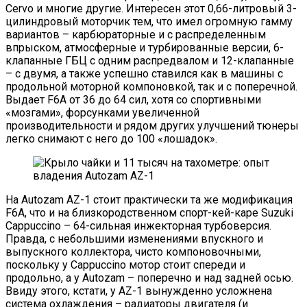
Cervo и многие другие. Интересен этот 0,66-литровый 3-
цилиндровый моторчик тем, что имел огромную гамму
вариантов – карбюраторные и с распределенным
впрыском, атмосферные и турбированные версии, 6-
клапанные ГБЦ с одним распредвалом и 12-клапанные
– с двумя, а также успешно ставился как в машины с
продольной моторной компоновкой, так и с поперечной.
Выдает F6A от 36 до 64 сил, хотя со спортивными
«мозгами», форсунками увеличенной
производительности и рядом других улучшений тюнеры
легко снимают с него до 100 «лошадок».
На Autozam AZ-1 стоит практически та же модификация
F6A, что и на близкородственном спорт-кей-каре Suzuki
Cappuccino – 64-сильная инжекторная турбоверсия.
Правда, с небольшими изменениями впускного и
выпускного коллектора, чисто компоновочными,
поскольку у Cappuccino мотор стоит спереди и
продольно, а у Autozam – поперечно и над задней осью.
Ввиду этого, кстати, у AZ-1 вынужденно усложнена
система охлаждения – радиаторы двигателя (и