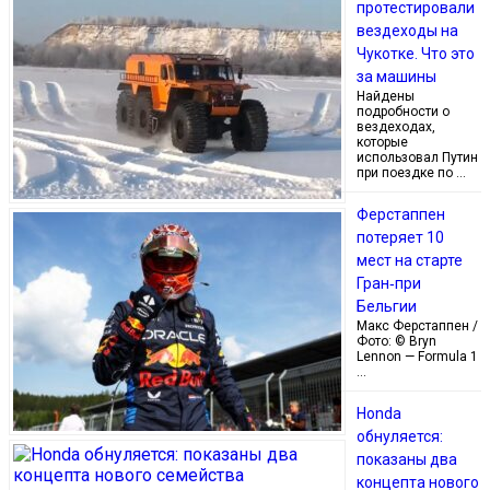
протестировали
вездеходы на
Чукотке. Что это
за машины
Найдены
подробности о
вездеходах,
которые
использовал Путин
при поездке по …
Ферстаппен
потеряет 10
мест на старте
Гран‑при
Бельгии
Макс Ферстаппен /
Фото: © Bryn
Lennon — Formula 1
…
Honda
обнуляется:
показаны два
концепта нового