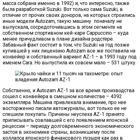
масса собрана именно в 1992) и, что интересно, также
была разработкой Suzuki. Вот только сама Suzuki, в
отличие от прочих своих доноров, на которых строились
иные модели Autozam, такую машину поначалу не
выпускала, сосредоточившись в этом сегменте на
собственном спортивном кей-каре Cappuccino – куда
менее причудливом в плане дизайна родстере.
Забавный факт состоит в том, что Suzuki на год позже
купившей у них лицензию Autozam все же поставила на
конвейер и собственный вариант AZ-1 – в 1993 году под
именем Cara. Но выпустила их совсем мало – 531 штуку.
Собственно, и Autozam AZ-1 за все время производства
сошел с конвейера в смешном количестве – 4392
экземпляра. Машина привлекала внимание, про нее
восторженно писали автожурналы, вот только ее не
спешили покупать. Причины неуспеха AZ-1 принято
приписывать совпавшей с его появлением японской
рецессии – периоду долговременного экономического
застоя в экономике страны, возникшему после
коллапса японского финансового пузыря как раз в