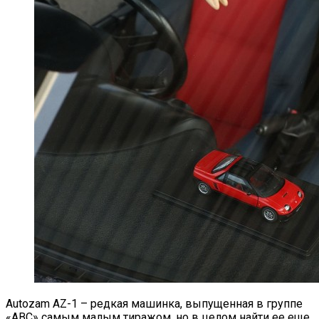
Autozam AZ-1 – редкая машинка, выпущенная в группе
«ABC» самым малым тиражом, но в целом найти ее еще