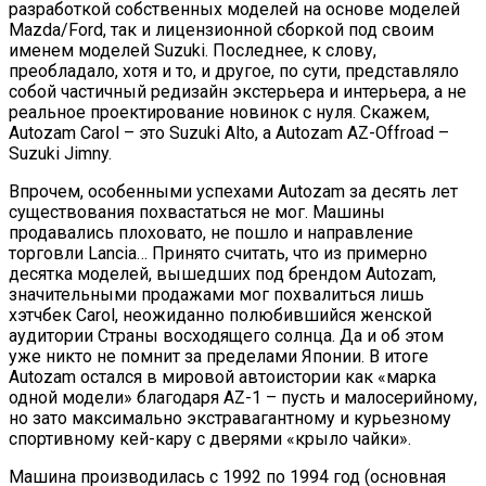
разработкой собственных моделей на основе моделей
Mazda/Ford, так и лицензионной сборкой под своим
именем моделей Suzuki. Последнее, к слову,
преобладало, хотя и то, и другое, по сути, представляло
собой частичный редизайн экстерьера и интерьера, а не
реальное проектирование новинок с нуля. Скажем,
Autozam Carol – это Suzuki Alto, а Autozam AZ-Offroad –
Suzuki Jimny.
Впрочем, особенными успехами Autozam за десять лет
существования похвастаться не мог. Машины
продавались плоховато, не пошло и направление
торговли Lancia… Принято считать, что из примерно
десятка моделей, вышедших под брендом Autozam,
значительными продажами мог похвалиться лишь
хэтчбек Carol, неожиданно полюбившийся женской
аудитории Страны восходящего солнца. Да и об этом
уже никто не помнит за пределами Японии. В итоге
Autozam остался в мировой автоистории как «марка
одной модели» благодаря AZ-1 – пусть и малосерийному,
но зато максимально экстравагантному и курьезному
спортивному кей-кару с дверями «крыло чайки».
Машина производилась с 1992 по 1994 год (основная