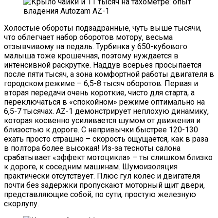
Холостые обороты подзадранные, чуть выше тысячи,
что облегчает набор оборотов мотору, весьма
отзывчивому на педаль. Турбинка у 650-кубового
малыша тоже крошечная, поэтому нуждается в
интенсивной раскрутке. Наддув всерьез просыпается
после пяти тысяч, а зона комфортной работы двигателя в
городском режиме – 6,5-8 тысяч оборотов. Первая и
вторая передачи очень короткие, чисто для старта, а
переключаться в «спокойном» режиме оптимально на
6,5-7 тысячах. AZ-1 демонстрирует неплохую динамику,
которая косвенно усиливается шумом от движения и
близостью к дороге. С непривычки быстрее 120-130
ехать просто страшно – скорость ощущается, как в раза
в полтора более высокая! Из-за тесноты салона
срабатывает «эффект мотоцикла» – ты слишком близко
к дороге, к соседним машинам. Шумоизоляция
практически отсутствует. Плюс гул колес и двигателя
почти без задержки пропускают моторный щит двери,
представляющие собой, по сути, простую железную
скорлупу.