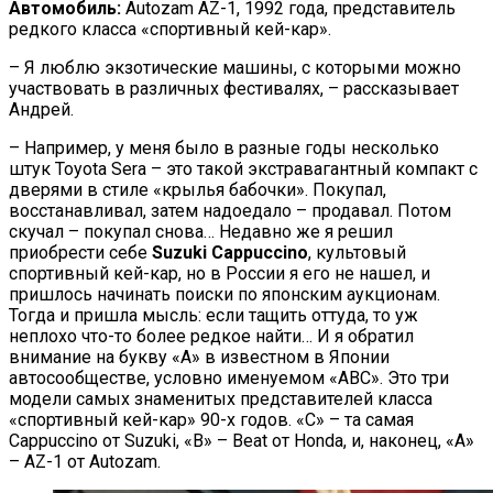
Автомобиль:
Autozam AZ-1, 1992 года, представитель
редкого класса «спортивный кей-кар».
– Я люблю экзотические машины, с которыми можно
участвовать в различных фестивалях, – рассказывает
Андрей.
– Например, у меня было в разные годы несколько
штук Toyota Sera – это такой экстравагантный компакт с
дверями в стиле «крылья бабочки». Покупал,
восстанавливал, затем надоедало – продавал. Потом
скучал – покупал снова… Недавно же я решил
приобрести себе
Suzuki Cappuccino
, культовый
спортивный кей-кар, но в России я его не нашел, и
пришлось начинать поиски по японским аукционам.
Тогда и пришла мысль: если тащить оттуда, то уж
неплохо что-то более редкое найти… И я обратил
внимание на букву «А» в известном в Японии
автосообществе, условно именуемом «ABC». Это три
модели самых знаменитых представителей класса
«спортивный кей-кар» 90-х годов. «С» – та самая
Cappuccino от Suzuki, «B» – Beat от Honda, и, наконец, «A»
– AZ-1 от Autozam.