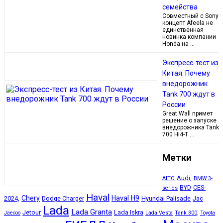
семейства
Совместный с Sony
концепт Afeela не
единственная
новинка компании
Honda на …
Экспресс-тест из
Китая. Почему
внедорожник
Tank 700 ждут в
России
Great Wall примет
решение о запуске
внедорожника Tank
700 Hi4-T …
Метки
Audi,
AITO
BMW 3-
BYD
CES-
series
Haval
Chery
Haval H9
2024,
Dodge Charger
Hyundai Palisade
Jac
Lada
Lada Granta
Jetour
Lada Iskra
Jaecoo
Lada Vesta
Tank 300,
Toyota