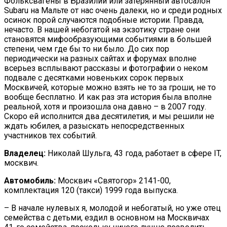
Фольксвагены в Бразилии или затерянный автосалон
Subaru на Мальте от нас очень далеки, но и среди родных
осинок порой случаются подобные истории. Правда,
нечасто. В нашей небогатой на экзотику стране они
становятся мифообразующими событиями в большей
степени, чем где бы то ни было. До сих пор
периодически на разных сайтах и форумах вполне
всерьез всплывают рассказы и фотографии о неком
подвале с десятками новеньких сорок первых
Москвичей, которые можно взять не то за гроши, не то
вообще бесплатно. И как раз эта история была вполне
реальной, хотя и произошла она давно – в 2007 году.
Скоро ей исполнится два десятилетия, и мы решили не
ждать юбилея, а разыскать непосредственных
участников тех событий.
Владелец:
Николай Шульга, 43 года, работает в сфере IT,
москвич.
Автомобиль:
Москвич «Святогор» 2141-00,
комплектация 120 (такси) 1999 года выпуска.
– В начале нулевых я, молодой и небогатый, но уже отец
семейства с детьми, ездил в основном на Москвичах