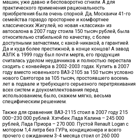
машин, уже давно и бесповоротно сгнили. А для
практического применения рациональность
приобретения была очень спорной. Да, Москвичи 41-го
семейства гораздо просторнее и комфортнее
классических Жигулей, но новая «классика» из
автосалона в 2007 году стоила 150 тысяч рублей, была
относительно стабильной по качеству, с более
доступными запчастями, с какой-никакой, а гарантией.
Да и куда более престижной, в конце концов! А завод
АЗЛК в 1999 году был почти мертв, его продукция
считалась уделом неудачников и полностью перестала
сходить с конвейера в 2002-2003 годах. Купить в 2007
году вместо новенького ВАЗ-2105 за 150 тысяч условно
нового Святогора за 105 тысяч, простоявшего восемь
лет в подвале и требующего серьезного перетряхивания
всех систем и доукомплектования перед
использованием, было, скажем мягко, весьма
специфическим решением.
Также для сравнения: ВАЗ-2115 стоил в 2007 году 215
000–230 000 рублей. Хэтчбек Лада Калина – 245 000
рублей, Лада Приора – 270 000. Пустой Renault Logan с
мотором 1,4 литра без ГУРа, кондиционера и всего
прочего с ожиданием 3-4 месяца стоил от 260 000