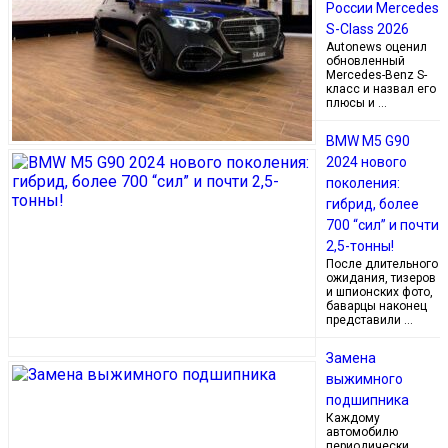
России Mercedes
S-Class 2026
Autonews оценил
обновленный
Mercedes-Benz S-
класс и назвал его
плюсы и …
BMW M5 G90
2024 нового
поколения:
гибрид, более
700 “сил” и почти
2,5-тонны!
После длительного
ожидания, тизеров
и шпионских фото,
баварцы наконец
представили …
Замена
выжимного
подшипника
Каждому
автомобилю
периодически