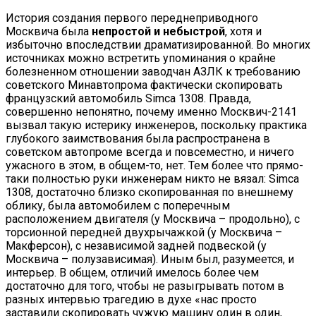
История создания первого переднеприводного
Москвича была
непростой и небыстрой
, хотя и
избыточно впоследствии драматизированной. Во многих
источниках можно встретить упоминания о крайне
болезненном отношении заводчан АЗЛК к требованию
советского Минавтопрома фактически скопировать
французский автомобиль Simca 1308. Правда,
совершенно непонятно, почему именно Москвич-2141
вызвал такую истерику инженеров, поскольку практика
глубокого заимствования была распространена в
советском автопроме всегда и повсеместно, и ничего
ужасного в этом, в общем-то, нет. Тем более что прямо-
таки полностью руки инженерам никто не вязал: Simca
1308, достаточно близко скопированная по внешнему
облику, была автомобилем с поперечным
расположением двигателя (у Москвича – продольно), с
торсионной передней двухрычажкой (у Москвича –
Макферсон), с независимой задней подвеской (у
Москвича – полузависимая). Иным был, разумеется, и
интерьер. В общем, отличий имелось более чем
достаточно для того, чтобы не разыгрывать потом в
разных интервью трагедию в духе «нас просто
заставили скопировать чужую машину один в один,