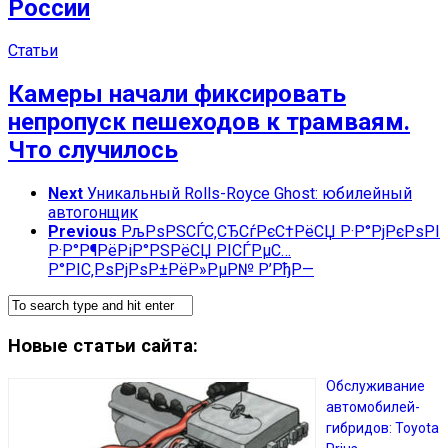
России
Статьи
Камеры начали фиксировать
непропуск пешеходов к трамваям.
Что случилось
Next
Уникальный Rolls-Royce Ghost: юбилейный
автогонщик
Previous
РљРѕРЅСЃС‚СЂСѓРєС†РёСЏ Р·Р°РјРєРѕРІ
Р·Р°Р¶РёРіР°РЅРёСЏ РІСЃРµС…
Р°РІС‚РѕРјРѕР±РёР»РµР№ Р’РђР—
Новые статьи сайта:
Обслуживание
автомобилей-
гибридов: Toyota