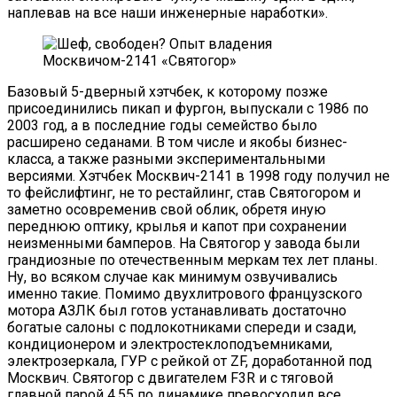
наплевав на все наши инженерные наработки».
Базовый 5-дверный хэтчбек, к которому позже
присоединились пикап и фургон, выпускали с 1986 по
2003 год, а в последние годы семейство было
расширено седанами. В том числе и якобы бизнес-
класса, а также разными экспериментальными
версиями. Хэтчбек Москвич-2141 в 1998 году получил не
то фейслифтинг, не то рестайлинг, став Святогором и
заметно осовременив свой облик, обретя иную
переднюю оптику, крылья и капот при сохранении
неизменными бамперов. На Святогор у завода были
грандиозные по отечественным меркам тех лет планы.
Ну, во всяком случае как минимум озвучивались
именно такие. Помимо двухлитрового французского
мотора АЗЛК был готов устанавливать достаточно
богатые салоны с подлокотниками спереди и сзади,
кондиционером и электростеклоподъемниками,
электрозеркала, ГУР с рейкой от ZF, доработанной под
Москвич. Святогор с двигателем F3R и с тяговой
главной парой 4,55 по динамике превосходил все