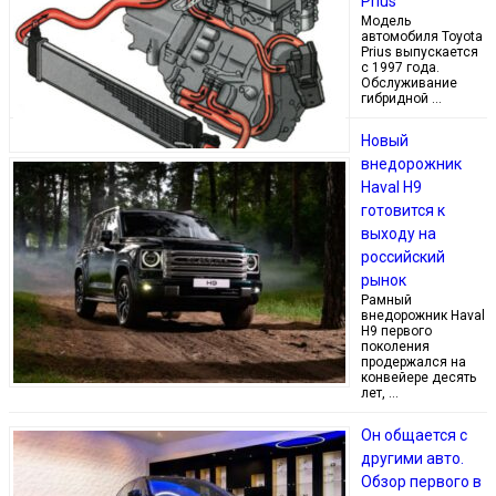
Prius
Модель
автомобиля Toyota
Prius выпускается
с 1997 года.
Обслуживание
гибридной …
Новый
внедорожник
Haval H9
готовится к
выходу на
российский
рынок
Рамный
внедорожник Haval
H9 первого
поколения
продержался на
конвейере десять
лет, …
Он общается с
другими авто.
Обзор первого в