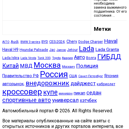
необходима
замена выжимного
подшипника. От его
состояния …
Метки
Haval
Chery
Audi,
BYD
CES-2024,
Dodge Charger
AITO
BMW 3-series
Lada
Lada Granta
Haval H9
Hyundai Palisade
Jac
Jetour
Jaecoo
ГИБДД
Авто
Lada Iskra
Волга
Lada Vesta
Tank 300,
Toyota
Авария
Москва
Китай
МВД
Полиция
Москвич
Россия
Правительство РФ
Япония
США
Санкт-Петербург
внедорожник
дайджест
авторынок,
кабриолет
кроссовер
купе
седан
пикап
минивэн
спортивные авто
универсал
хэтчбек
Автомобильный портал © 2026. All Rights Reserved.
Все материалы опубликованные на сайте взяты с
открытых источников и других порталов интернета, все