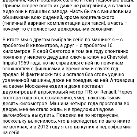
Причем скорее всего их даже не разграбили, а в таком
виде они и пришли с завода. Часть была с виниловыми
обшивками всех сидений, кроме водительского
(типичный вариант комплектации для такси), а часть –
почему-то с полностью велюровыми салонами.
В итоге мы с другом выбрали себе по машине: я – с
пробегом 8 километров, а друг – с пробегом 16
километров. Я свой Святогор в том же году спонтанно
поменял у некоего дедушки ключ в ключ на Chevrolet
Impala 1969 года, но не справился с ней по причинам
сложностей с финансами и временем и спустя год
продал. И фактически так и остался без столь удачно
ухваченной машины, даже не поездив на ней. А товарищ
на своем Москвиче ездил и даже поставил
двухлитровый впрысковый мотор FR3 от Renault. Через
полтора года он, к сожалению, умер, накатав тысяч
десять километров. Машина четыре года простояла во
дворе, мне ее стало жаль, и я предложил вдове
автомобиль выкупить. Повозил ее по нотариусам,
поскольку выяснилось, что в наследство по авто никто
не вступал, и в 2012 году я его выкупил и переоформил
на себя.