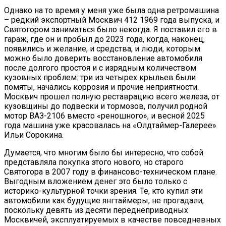
Однако на то время у меня уже была одна ретромашина
– редкий экспортный Москвич 412 1969 года выпуска, и
Святогором заниматься было некогда. Я поставил его в
гараж, где он и пробыл до 2023 года, когда, наконец,
появились и желание, и средства, и люди, которым
можно было доверить восстановление автомобиля
после долгого простоя и с изрядным количеством
кузовных проблем: три из четырех крыльев были
помяты, начались коррозия и прочие неприятности.
Москвич прошел полную реставрацию всего железа, от
кузовщины до подвески и тормозов, получил родной
мотор ВАЗ-2106 вместо «реношного», и весной 2025
года машина уже красовалась на «Олдтаймер-Галерее»
Ильи Сорокина.
Думается, что многим было бы интересно, что собой
представляла покупка этого нового, но старого
Святогора в 2007 году в финансово-техническом плане.
Выгодным вложением денег это было только с
историко-культурной точки зрения. Те, кто купил эти
автомобили как будущие янгтаймеры, не прогадали,
поскольку девять из десяти переднеприводных
Москвичей, эксплуатируемых в качестве повседневных