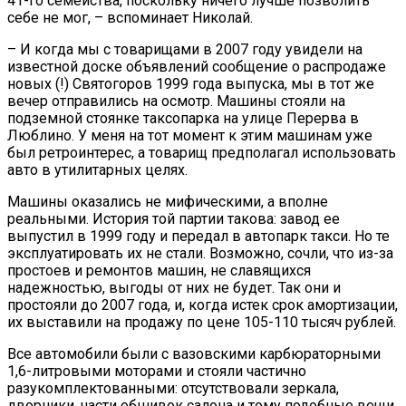
41-го семейства, поскольку ничего лучше позволить
себе не мог, – вспоминает Николай.
– И когда мы с товарищами в 2007 году увидели на
известной доске объявлений сообщение о распродаже
новых (!) Святогоров 1999 года выпуска, мы в тот же
вечер отправились на осмотр. Машины стояли на
подземной стоянке таксопарка на улице Перерва в
Люблино. У меня на тот момент к этим машинам уже
был ретроинтерес, а товарищ предполагал использовать
авто в утилитарных целях.
Машины оказались не мифическими, а вполне
реальными. История той партии такова: завод ее
выпустил в 1999 году и передал в автопарк такси. Но те
эксплуатировать их не стали. Возможно, сочли, что из-за
простоев и ремонтов машин, не славящихся
надежностью, выгоды от них не будет. Так они и
простояли до 2007 года, и, когда истек срок амортизации,
их выставили на продажу по цене 105-110 тысяч рублей.
Все автомобили были с вазовскими карбюраторными
1,6-литровыми моторами и стояли частично
разукомплектованными: отсутствовали зеркала,
дворники, части обшивок салона и тому подобные вещи.