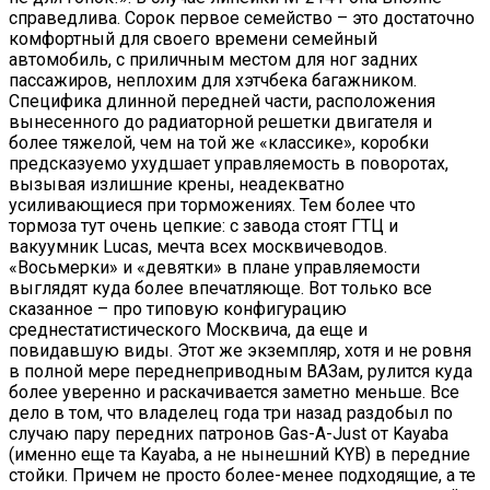
справедлива. Сорок первое семейство – это достаточно
комфортный для своего времени семейный
автомобиль, с приличным местом для ног задних
пассажиров, неплохим для хэтчбека багажником.
Специфика длинной передней части, расположения
вынесенного до радиаторной решетки двигателя и
более тяжелой, чем на той же «классике», коробки
предсказуемо ухудшает управляемость в поворотах,
вызывая излишние крены, неадекватно
усиливающиеся при торможениях. Тем более что
тормоза тут очень цепкие: с завода стоят ГТЦ и
вакуумник Lucas, мечта всех москвичеводов.
«Восьмерки» и «девятки» в плане управляемости
выглядят куда более впечатляюще. Вот только все
сказанное – про типовую конфигурацию
среднестатистического Москвича, да еще и
повидавшую виды. Этот же экземпляр, хотя и не ровня
в полной мере переднеприводным ВАЗам, рулится куда
более уверенно и раскачивается заметно меньше. Все
дело в том, что владелец года три назад раздобыл по
случаю пару передних патронов Gas-A-Just от Kayaba
(именно еще та Kayaba, а не нынешний KYB) в передние
стойки. Причем не просто более-менее подходящие, а те