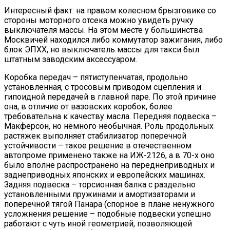
Интересный факт: на правом колесном брызговике со
стороны моторного отсека можно увидеть ручку
выключателя массы. На этом месте у большинства
Москвичей находился либо коммутатор зажигания, либо
блок ЭПХХ, но выключатель массы для такси был
штатным заводским аксессуаром.
Коробка передач – пятиступенчатая, продольно
установленная, с тросовым приводом сцепления и
гипоидной передачей в главной паре. По этой причине
она, в отличие от вазовских коробок, более
требовательна к качеству масла. Передняя подвеска –
Макферсон, но немного необычная. Роль продольных
растяжек выполняет стабилизатор поперечной
устойчивости – такое решение в отечественном
автопроме применено также на ИЖ-2126, а в 70-х оно
было вполне распространено на переднеприводных и
заднеприводных японских и европейских машинах.
Задняя подвеска – торсионная балка с раздельно
установленными пружинами и амортизаторами и
поперечной тягой Панара (спорное в плане ненужного
усложнения решение – подобные подвески успешно
работают с чуть иной геометрией, позволяющей