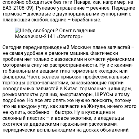
спокойно обходиться без тяги Панара, как, например, на
ВАЗ-2108-09). Рулевое управление – реечное. Передние
тормоза – дисковые с двухпоршневыми суппортами с
плавающей скобой, задние – барабанные.
Сегодня переднеприводный Москвич плане запчастей –
не самая удобная в ремонте машина. Фактически
проблем нет только с вазовскими и отчасти уфимскими
моторами в силу их распространенности. Ну и с какими-
то банальными вещами типа тормозных колодок или
фильтров. Часть железа привозят профессиональные
торговцы ретро-запчастями, заказывающие партии
новодельных запчастей в Китае: тормозные цилиндры,
ремкомплекты для них, амортизаторы, ШРУСы и тому
подобное. Но все это опять же нужно поискать, потому
что на каждом углу, как запчасти на Жигули, ничего этого
не купить, особенно – быстро. Ну а кузовщина и
салонный пластик – и вовсе экзотика, и владельцы
охотятся за дедовскими гаражными раскопками,
периодически всплывающими на досках объявлений.