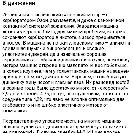
В движении
76-сильный классический вазовский мотор – с
карбюратором Озон, разумеется, и даже с каноничной
контактной системой зажигания. Заводится машина
легко и уверенно благодаря малым пробегам, которые
сохраняют карбюратор в чистоте, а зазор прерывателя –
в норме. В машине не по-жигулевскому тихо – влияют и
сделанная шумо- и виброизоляция, и свежие
уплотнители дверей, да и изначально хорошая
аэродинамика. С обычной динамикой похуже, поскольку
мотора машине откровенно маловато. И вес побольше,
и колеса крупнее, чем у тольяттинских машин на заднем
приводе с тем же двигателем. Впрочем, за слабоватую
динамику вину несет и главная пара. Их разновидностей
в разные годы было достаточно много, от «скоростной»
3,9 до «тяговой» 4,75, но тут, по ощущениям, стоит что-то
среднее типа 4,22, что явно не вполне оптимально для
слабоватого и не шибко эластичного мотора от
«классики».
Посредственную управляемость на многих машинах
обычно вуалируют деликатной фразой «Ну это же авто
не для гонок!». В случае линейки М-2141 она вполне