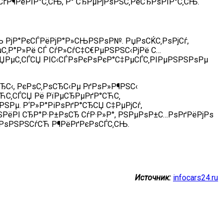
СѓР¶РёРІР°С‚СЊ, Р° СЂРµРјРѕРЅС‚РёСЂРѕРІР°С‚СЊ.
 РјР°РєСЃРёРјР°Р»СЊРЅРѕР№. РџРѕСЌС‚РѕРјСѓ,
С‚Р°Р»Рё СЃ СѓР»СѓС‡С€РµРЅРЅС‹РјРё С…
СЏРµС‚СЃСЏ РІС‹СЃРѕРєРѕРєР°С‡РµСЃС‚РІРµРЅРЅРѕРµ
С‹, РєРѕС‚РѕСЂС‹Рµ РґРѕР»Р¶РЅС‹
ЋС‚СЃСЏ Рё РїРµСЂРµРґР°СЋС‚
РЅРµ. Р‘Р»Р°РіРѕРґР°СЂСЏ С‡РµРјСѓ,
РёРІ СЂР°Р·Р±РѕСЂ СѓР·Р»Р°, РЅРµРѕР±С…РѕРґРёРјРѕ
РёРѕРЅРЅСѓСЋ Р¶РёРґРєРѕСЃС‚СЊ.
Источник:
infocars24.ru