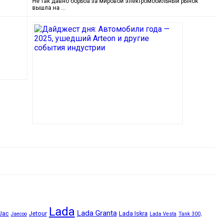
Не так давно борьба за мировой электромобильный рынок
вышла на …
Lada
Lada Granta
Jac
Jetour
Lada Iskra
Jaecoo
Lada Vesta
Tank 300,