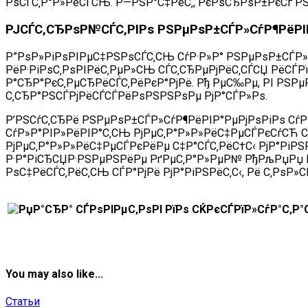
РѕСЃС‚Р°Р»РёСЃСЊ. Р—РЅР°С‡РёС‚, РєРѕСЂРѕР±РєСѓ РЅ
РЈСЃС‚СЂРѕР№СЃС‚РІРѕ РЅРµРѕР±СЃР»СѓР¶РёРІР
Р”РѕР»РіРѕРІРµС‡РЅРѕСЃС‚СЊ СѓР·Р»Р° РЅРµРѕР±СЃР»
РёР·РіРѕС‚РѕРІРёС‚РµР»СЊ СЃС‚СЂРµРјРёС‚СЃСЏ РёСЃ
Р°СЂР°РєС‚РµСЂРёСЃС‚РёРєР°РјРё. Рђ РµС‰Рµ, РІ РЅ
С‚СЂР°РЅСЃРјРёСЃСЃРёРѕРЅРЅРѕРµ РјР°СЃР»Рѕ.
Р’РЅСѓС‚СЂРё РЅРµРѕР±СЃР»СѓР¶РёРІР°РµРјРѕРіРѕ СѓР
СѓР»Р°РІР»РёРІР°С‚СЊ РјРµС‚Р°Р»Р»РёС‡РµСЃРєСѓСЋ 
РјРµС‚Р°Р»Р»РёС‡РµСЃРєРёРµ С‡Р°СЃС‚РёС†С‹ РјР°РіРЅ
Р·Р°РіСЂСЏР·РЅРµРЅРёРµ РґРµС‚Р°Р»РµР№ РђРљРџРџ Р
РѕС‡РёСЃС‚РёС‚СЊ СЃР°РјРё РјР°РіРЅРёС‚С‹, Рё С‚Рѕ
You may also like...
Статьи