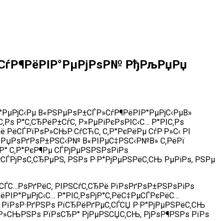
»СѓР¶РёРІР°РµРјРѕР№ РђРљРџРџ
°РµРјС‹Рµ В«РЅРµРѕР±СЃР»СѓР¶РёРІР°РµРјС‹РµВ»
Рѕ Р°С‚СЂРёР±СѓС‚ Р»РµРіРєРѕРІС‹С… Р°РІС‚Рѕ
 РёСЃРїРѕР»СЊР·СѓСЋС‚ С‚Р°РєРёРµ СѓР·Р»С‹ РІ
ј. РџРѕРґРѕР±РЅС‹Р№ В«РІРµС‡РЅС‹Р№В» С‚РёРї
° С‚Р°РєР¶Рµ СЃРјРµРЅРЅРѕРіРѕ
СЃРјРѕС‚СЂРµРЅ, РЅРѕ Р·Р°РјРµРЅРёС‚СЊ РµРіРѕ, РЅРµ
ёСЃС…РѕРґРёС‚ РІРЅСѓС‚СЂРё РїРѕРґРѕР±РЅРѕРіРѕ
ёРІР°РµРјС‹С… Р°РІС‚РѕРјР°С‚РёС‡РµСЃРєРёС…
 РїРѕР·РґРЅРѕ РїСЂРёРґРµС‚СЃСЏ Р·Р°РјРµРЅРёС‚СЊ
µР»СЊРЅРѕ РїРѕСЂР° РјРµРЅСЏС‚СЊ, РјРѕР¶РЅРѕ РїРѕ