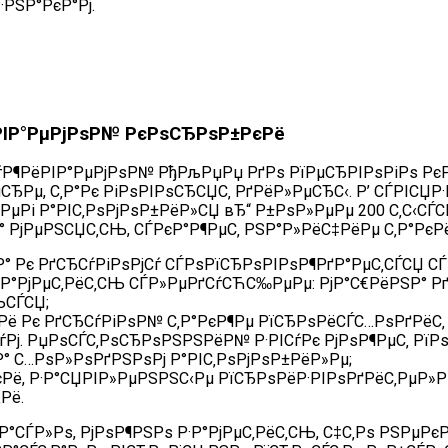
РЅР°РєР°Рј.
РІР°РµРјРѕР№ РєРѕСЂРѕР±РєРё
¶РёРІР°РµРјРѕР№ РђРљРџРџ РґРѕ РїРµСЂРІРѕРіРѕ РєР°Р
ЂРµ, С‚Р°Рє РіРѕРІРѕСЂСЏС‚ РґРёР»РµСЂС‹. Р’ СЃРІСЏР
Рі Р°РІС‚РѕРјРѕР±РёР»СЏ вЂ“ Р±РѕР»РµРµ 200 С‚С‹СЃС
Р° РјРµРЅСЏС‚СЊ, СЃРєР°Р¶РµС‚ РЅР°Р»РёС‡РёРµ С‚Р°РєРё
 Рє РґСЂСѓРіРѕРјСѓ СЃРѕРїСЂРѕРІРѕР¶РґР°РµС‚СЃСЏ СЃ
·Р°РјРµС‚РёС‚СЊ СЃР»РµРґСѓСЋС‰РµРµ: РјР°С€РёРЅР° Р
ЊСЃСЏ;
ё Рє РґСЂСѓРіРѕР№ С‚Р°РєР¶Рµ РїСЂРѕРёСЃС…РѕРґРёС‚ С
ѓРј. РџРѕСЃС‚РѕСЂРѕРЅРЅРёР№ Р·РІСѓРє РјРѕР¶РµС‚ Р
° С…РѕР»РѕРґРЅРѕРј Р°РІС‚РѕРјРѕР±РёР»Рµ;
Рё, Р·Р°СЏРІР»РµРЅРЅС‹Рµ РїСЂРѕРёР·РІРѕРґРёС‚РµР»РµР
Рё.
СЃР»Рѕ, РјРѕР¶РЅРѕ Р·Р°РјРµС‚РёС‚СЊ, С‡С‚Рѕ РЅРµРєР