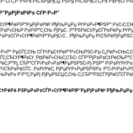
Р°СЃС‚Р°Р»Рѕ РІСЂРµРјСЏ РЅРµ РїСЂРѕСЃС‚Рѕ РѕР±СЃР»
°РµРјРѕРіРѕ СѓР·Р»Р°
СѓР¶РёРІР°РµРјРѕР№ РђРљРџРџ РґРѕР»Р¶РЅР° Р±С‹С‚СЊ
РїРѕР»СЊР·РѕРІР°С‚СЊ РјРµС…Р°РЅРёС‡РµСЃРєРёРµ РґРµ
РµРѕР±СЃР»СѓР¶РёРІР°РµРјС‹С… РђРљРџРџ РїСЂРёРјРµРЅ
·Р»Р° РµСЃС‚СЊ СЃРїРµС†РёР°Р»СЊРЅС‹Рµ С„РёР»СЊС‚СЂ
СЃС‚СЂСѓР¶РєСѓ. Р¤РёР»СЊС‚СЂС‹ СЃР°РјРѕРѕС‡РёС‰Р°С
РёС‚Р°Рј, СЂР°СЃРїРѕР»РѕР¶РµРЅРЅС‹Рј РЅР° РїРѕРґРґРѕ
їСЂРѕРёСЃС…РѕРґРёС‚ РјРµРґР»РµРЅРЅРѕ. Р’С‹РїРѕР»РЅ
Р»СЊРєРѕ Р·Р°С‚РµРј РјРµРЅСЏС‚СЊ С‚СЂР°РЅСЃРјРёСЃСЃ