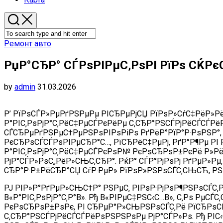
Ремонт авто
РџР°СЂР° СЃРѕРІРµС‚РѕРІ РїРѕ СЌР
by
admin
31.03.2026
Р’ РїРѕСЃР»РµРґРЅРµРµ РІСЂРµРјСЏ РїРѕР»СѓС‡РёР»Рё
Р°РІС‚РѕРјР°С‚РёС‡РµСЃРєРёРµ С‚СЂР°РЅСЃРјРёСЃСЃРёР
СЃСЂРµРґРЅРµС†РµРЅРѕРІРѕРіРѕ РґРёР°РїР°Р·РѕРЅР°, 
РєСЂРѕСЃСЃРѕРІРµСЂР°С…, РїСЂРёС‡РµРј, РґР°Р¶Рµ РІ
Р°РІС‚РѕРјР°С‚РёС‡РµСЃРєРѕР№ РєРѕСЂРѕР±РєРё Р»РёС
РјР°СЃР»РѕС„РёР»СЊС‚СЂР°. РќР° СЃР°РјРѕРј РґРµР»Рµ
СЂР°Р·Р±РёСЂР°СЏ СѓР·РµР» РїРѕР»РЅРѕСЃС‚СЊСЋ, Р
РЈ РІР»Р°РґРµР»СЊС†Р° РЅРµС‚ РІРѕР·РјРѕР¶РЅРѕСЃС‚
В«Р°РІС‚РѕРјР°С‚Р°В». Рђ В«РІРµС‡РЅС‹С…В», С‚Рѕ Рµ
РєРѕСЂРѕР±РѕРє, РІ СЂРµР°Р»СЊРЅРѕСЃС‚Рё РїСЂРѕСЃС
С‚СЂР°РЅСЃРјРёСЃСЃРёРѕРЅРЅРѕРµ РјР°СЃР»Рѕ. Рђ РІС