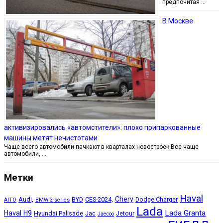
предпочитая …
В Москве
активизировались «автомстители»: плохо припаркованные
машины метят нечистотами
Чаще всего автомобили пачкают в кварталах новостроек Все чаще
автомобили, …
Метки
Haval
Chery
Audi,
BYD
CES-2024,
Dodge Charger
AITO
BMW 3-series
Lada
Lada Granta
Haval H9
Hyundai Palisade
Jac
Jetour
Jaecoo