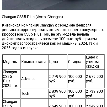
Changan CS35 Plus (Фото: Changan)
Китайская компания Changan к середине февраля
решила скорректировать стоимость своего популярного
кроссовера CS35 Plus. Так, на эту модель начала
действовать скидка в размере 100 тыс. руб., причем
дисконт распространяется как на машины 2024, так и
2025 годов выпуска.
Цена с
Модель
Комплектация
Цена
Скидка
учетом
скидки
Changan
CS35
2 779 900
100 000
2 679 900
Advance
Plus
руб.
руб.
руб.
2025 г.в.
2 839 900
100 000
2 739 900
Tech
руб.
руб.
руб.
Changan
CS35
2 649 900
100 000
2 549 900