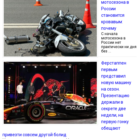
мотосезона в
России
становится
кровавым:
почему
С начала
мотосезона в
России нет
практически ни дня
без …
Ферстаппен
первым
представил
новую машину
на сезон.
Презентацию
держали в
секрете две
недели, на
первую гонку
обещают
привезти совсем другой болид