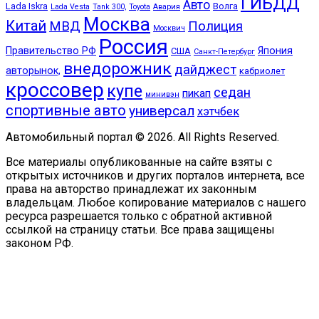
ГИБДД
Авто
Lada Iskra
Волга
Lada Vesta
Tank 300,
Toyota
Авария
Москва
Китай
МВД
Полиция
Москвич
Россия
Правительство РФ
Япония
США
Санкт-Петербург
внедорожник
дайджест
авторынок,
кабриолет
кроссовер
купе
седан
пикап
минивэн
спортивные авто
универсал
хэтчбек
Автомобильный портал © 2026. All Rights Reserved.
Все материалы опубликованные на сайте взяты с
открытых источников и других порталов интернета, все
права на авторство принадлежат их законным
владельцам. Любое копирование материалов с нашего
ресурса разрешается только с обратной активной
ссылкой на страницу статьи. Все права защищены
законом РФ.