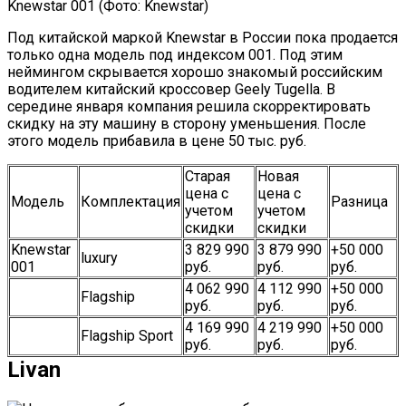
Knewstar 001 (Фото: Knewstar)
Под китайской маркой Knewstar в России пока продается
только одна модель под индексом 001. Под этим
неймингом скрывается хорошо знакомый российским
водителем китайский кроссовер Geely Tugella. В
середине января компания решила скорректировать
скидку на эту машину в сторону уменьшения. После
этого модель прибавила в цене 50 тыс. руб.
Старая
Новая
цена с
цена с
Модель
Комплектация
Разница
учетом
учетом
скидки
скидки
Knewstar
3 829 990
3 879 990
+50 000
luxury
001
руб.
руб.
руб.
4 062 990
4 112 990
+50 000
Flagship
руб.
руб.
руб.
4 169 990
4 219 990
+50 000
Flagship Sport
руб.
руб.
руб.
Livan