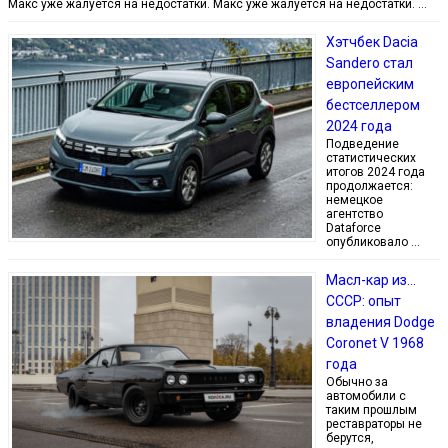
Макс уже жалуется на недостатки. Макс уже жалуется на недостатки. …
Хэтчбек Dacia
Sandero стал
европейским
бестселлером
2024 года
Подведение
статистических
итогов 2024 года
продолжается:
немецкое
агентство
Dataforce
опубликовало …
Масл-кар из…
СССР: опыт
владения Dodge
Coronet V 1968
года
Обычно за
автомобили с
таким прошлым
реставраторы не
берутся,