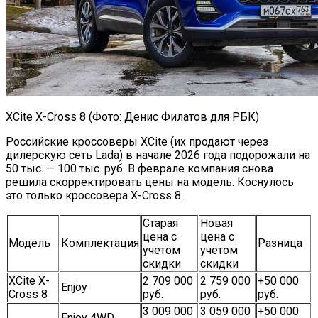
XCite X-Cross 8 (Фото: Денис Филатов для РБК)
Российские кроссоверы XCite (их продают через
дилерскую сеть Lada) в начале 2026 года подорожали на
50 тыс. — 100 тыс. руб. В феврале компания снова
решила скорректировать цены на модель. Коснулось
это только кроссовера X-Cross 8.
Старая
Новая
цена с
цена с
Модель
Комплектация
Разница
учетом
учетом
скидки
скидки
XCite X-
2 709 000
2 759 000
+50 000
Enjoy
Cross 8
руб.
руб.
руб.
3 009 000
3 059 000
+50 000
Enjoy 4WD