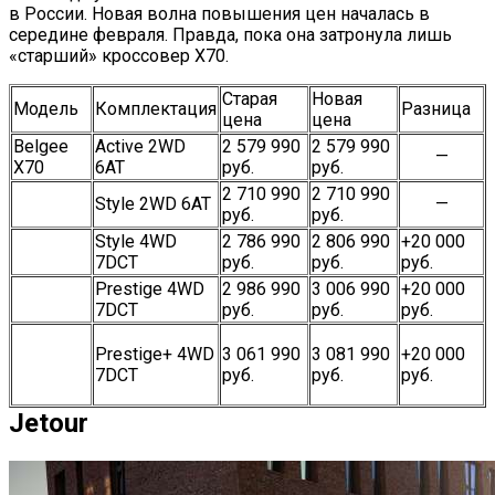
в России. Новая волна повышения цен началась в
середине февраля. Правда, пока она затронула лишь
«старший» кроссовер X70.
Старая
Новая
Модель
Комплектация
Разница
цена
цена
Belgee
Active 2WD
2 579 990
2 579 990
—
X70
6AT
руб.
руб.
2 710 990
2 710 990
Style 2WD 6AT
—
руб.
руб.
Style 4WD
2 786 990
2 806 990
+20 000
7DCT
руб.
руб.
руб.
Prestige 4WD
2 986 990
3 006 990
+20 000
7DCT
руб.
руб.
руб.
Prestige+ 4WD
3 061 990
3 081 990
+20 000
7DCT
руб.
руб.
руб.
Jetour