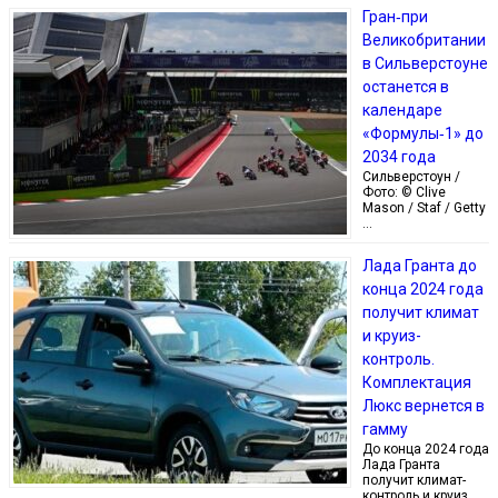
Гран‑при
Великобритании
в Сильверстоуне
останется в
календаре
«Формулы‑1» до
2034 года
Сильверстоун /
Фото: © Clive
Mason / Staf / Getty
…
Лада Гранта до
конца 2024 года
получит климат
и круиз-
контроль.
Комплектация
Люкс вернется в
гамму
До конца 2024 года
Лада Гранта
получит климат-
контроль и круиз, …