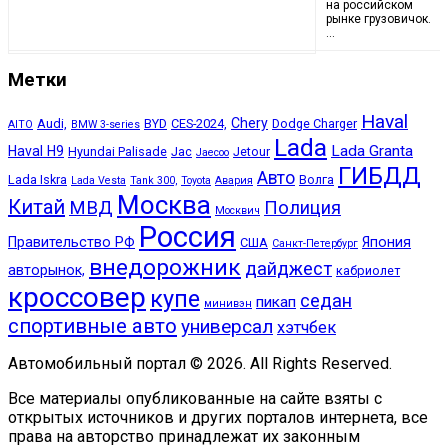
на российском
рынке грузовичок.
…
Метки
Haval
Chery
Audi,
BYD
CES-2024,
Dodge Charger
AITO
BMW 3-series
Lada
Lada Granta
Haval H9
Hyundai Palisade
Jac
Jetour
Jaecoo
ГИБДД
Авто
Lada Iskra
Волга
Lada Vesta
Tank 300,
Toyota
Авария
Москва
Китай
МВД
Полиция
Москвич
Россия
Правительство РФ
Япония
США
Санкт-Петербург
внедорожник
дайджест
авторынок,
кабриолет
кроссовер
купе
седан
пикап
минивэн
спортивные авто
универсал
хэтчбек
Автомобильный портал © 2026. All Rights Reserved.
Все материалы опубликованные на сайте взяты с
открытых источников и других порталов интернета, все
права на авторство принадлежат их законным