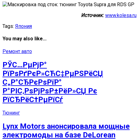
Источник:
www.kolesa.ru
Tags:
Япония
You may also like...
Ремонт авто
РЎС…РµРјР°
РїРѕРґРєР»СЋС‡РµРЅРёСЏ
С„Р°СЂРєРѕРїР°
Р°РІС‚РѕРјРѕР±РёР»СЏ Рє
РїСЂРёС†РµРїСѓ
Тюнинг
Lynx Motors анонсировала мощные
электромоды на базе DeLorean